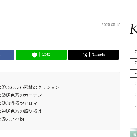
K
2025.05.15
k
LINE
Threads
の①ふわふわ素材のクッション
の②暖色系のカーテン
の③加湿器やアロマ
の④暖色系の照明器具
の⑤丸い小物