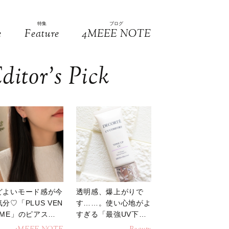
特集
ブログ
e
Feature
4MEEE NOTE
ditor’s Pick
どよいモード感が今
透明感、爆上がりで
分♡「PLUS VEN
す……。使い心地がよ
OME」のピアスが
すぎる「最強UV下
活躍
地」