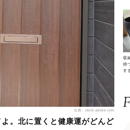
収
持
する
ー
F
出典：stock.adobe.com
てよ。北に置くと健康運がどんど