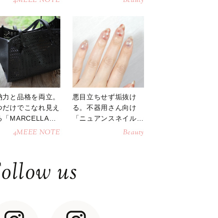
4MEEE NOTE
Beauty
納力と品格を両立。
悪目立ちせず垢抜け
つだけでこなれ見え
る。不器用さん向け
「MARCELLAト
「ニュアンスネイル」
トバッグ」
のやり方
4MEEE NOTE
Beauty
ollow us