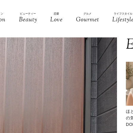
ョン
ビューティー
恋愛
グルメ
ライフスタイル
on
Beauty
Love
Gourmet
Lifestyl
E
ほ
の気
D
大