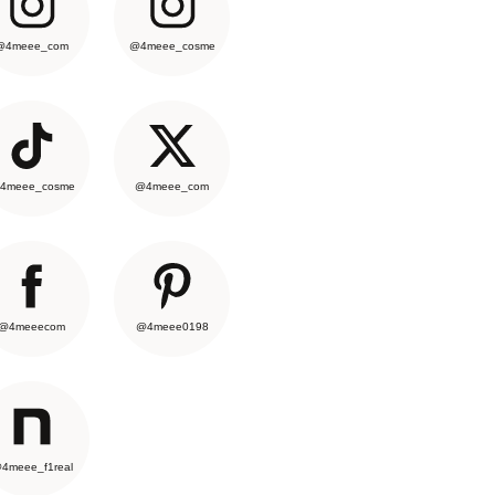
@4meee_com
@4meee_cosme
4meee_cosme
@4meee_com
@4meeecom
@4meee0198
4meee_f1real