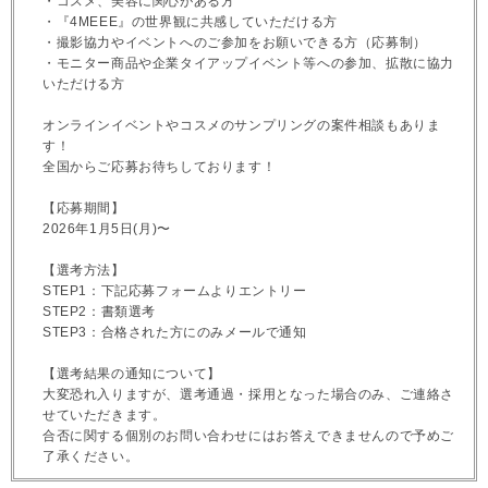
・コスメ、美容に関心がある方
・『4MEEE』の世界観に共感していただける方
・撮影協力やイベントへのご参加をお願いできる方（応募制）
・モニター商品や企業タイアップイベント等への参加、拡散に協力
いただける方
オンラインイベントやコスメのサンプリングの案件相談もありま
す！
全国からご応募お待ちしております！
【応募期間】
2026年1月5日(月)〜
【選考方法】
STEP1：下記応募フォームよりエントリー
STEP2：書類選考
STEP3：合格された方にのみメールで通知
【選考結果の通知について】
大変恐れ入りますが、選考通過・採用となった場合のみ、ご連絡さ
せていただきます。
合否に関する個別のお問い合わせにはお答えできませんので予めご
了承ください。