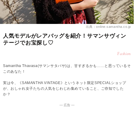
出典：online.samantha.co.jp
人気モデルがレアバッグを紹介！サマンサヴィン
テージでお宝探し♡
Fashion
Samantha Thavasa(サマンサタバサ)は、甘すぎるかも……と思っているそ
このあなた！
実は今、《SAMANTHA VINTAGE》というネット限定SPECIALショップ
が、おしゃれ女子たちの人気をじわじわ集めていること、ご存知でした
か？
― 広告 ―