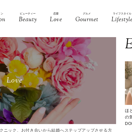
ョン
ビューティー
恋愛
グルメ
ライフスタイル
on
Beauty
Love
Gourmet
Lifestyl
E
Love
ほ
の気
D
大
クニック、お付き合いから結婚へステップアップさせる方