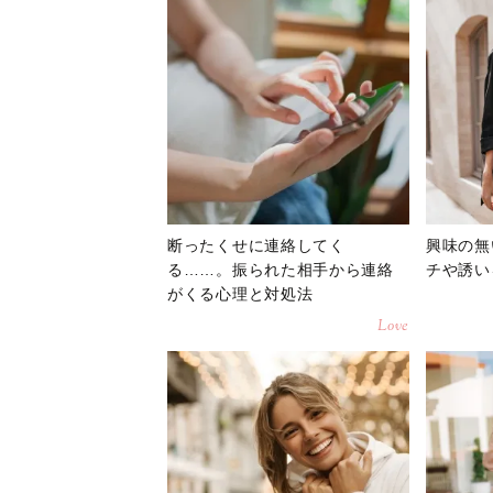
断ったくせに連絡してく
興味の無
る……。振られた相手から連絡
チや誘い
がくる心理と対処法
Love