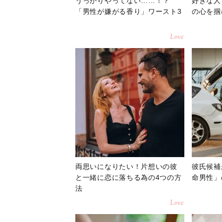
うっかりやってない……！？
好きな人
「男性が嫌がる香り」ワースト3
の心を掴
Love
両思いになりたい！片想いの彼
彼氏候補
と一緒に恋に落ちる為の4つの方
命男性」
法
Love