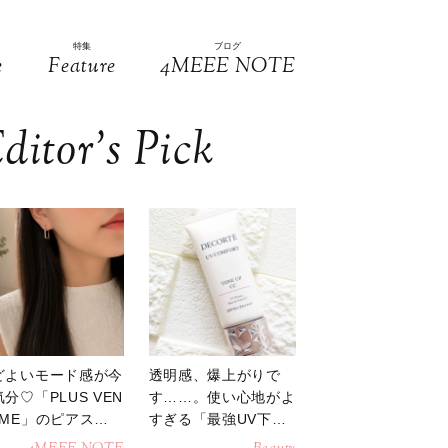
特集
ブログ
e
Feature
4MEEE NOTE
ditor’s Pick
どよいモード感が今
透明感、爆上がりで
分♡「PLUS VEN
す……。使い心地がよ
OME」のピアスが
すぎる「最強UV下
活躍
地」