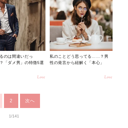
るのは間違いだっ
私のことどう思ってる……？男
？「ダメ男」の特徴5選
性の発言から紐解く「本心」
Love
Love
2
次へ
1/141