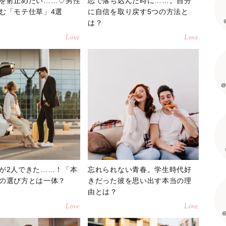
を射止めたい……♡男性
恋で落ち込んだ時に……。自分
む「モテ仕草」4選
に自信を取り戻す5つの方法と
は？
Love
Love
@
が2人できた……！「本
忘れられない青春。学生時代好
の選び方とは一体？
きだった彼を思い出す本当の理
由とは？
Love
Love
@