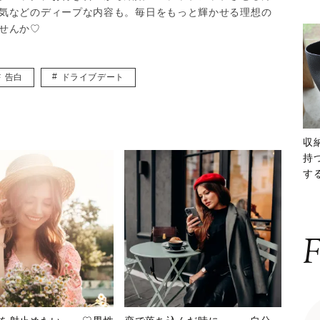
気などのディープな内容も。毎日をもっと輝かせる理想の
せんか♡
告白
ドライブデート
収
持
する
ー
F