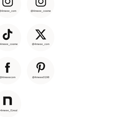
@4meee_com
@4meee_cosme
4meee_cosme
@4meee_com
@4meeecom
@4meee0198
4meee_f1real