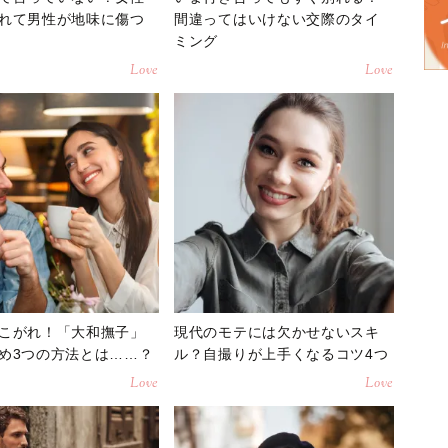
れて男性が地味に傷つ
間違ってはいけない交際のタイ
ミング
Love
Love
こがれ！「大和撫子」
現代のモテには欠かせないスキ
め3つの方法とは……？
ル？自撮りが上手くなるコツ4つ
Love
Love