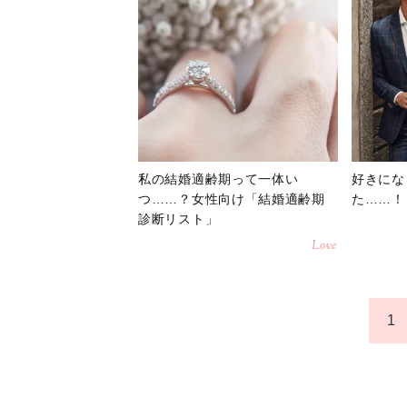
私の結婚適齢期って一体い
好きにな
つ……？女性向け「結婚適齢期
た……！
診断リスト」
Love
1