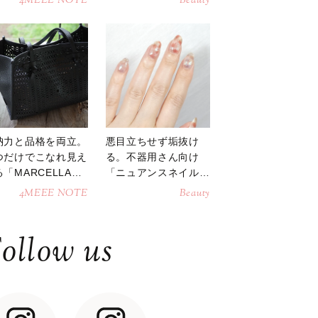
4MEEE NOTE
Beauty
納力と品格を両立。
悪目立ちせず垢抜け
つだけでこなれ見え
る。不器用さん向け
「MARCELLAト
「ニュアンスネイル」
トバッグ」
のやり方
4MEEE NOTE
Beauty
ollow us