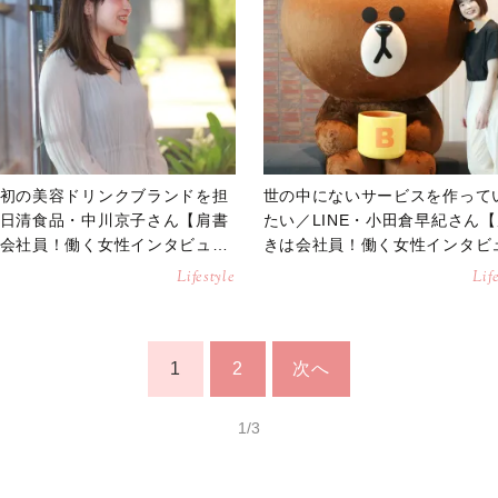
初の美容ドリンクブランドを担
世の中にないサービスを作って
日清食品・中川京子さん【肩書
たい／LINE・小田倉早紀さん
会社員！働く女性インタビュ
きは会社員！働く女性インタビ
ー】
Lifestyle
Lif
1
2
次へ
1/3