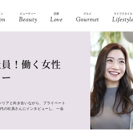
ョン
ビューティー
恋愛
グルメ
ライフスタイル
on
Beauty
Love
Gourmet
Lifestyl
社員！働く女性
ュー
ャリアと向き合いながら、プライベート
世代の社員さんにインタビューし、一会
。