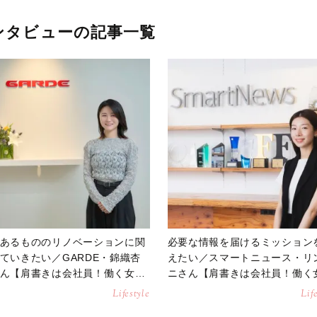
ンタビューの記事一覧
あるもののリノベーションに関
必要な情報を届けるミッション
ていきたい／GARDE・錦織杏
えたい／スマートニュース・リ
ん【肩書きは会社員！働く女性
ニさん【肩書きは会社員！働く
タビュー】
インタビュー】
Lifestyle
Lif