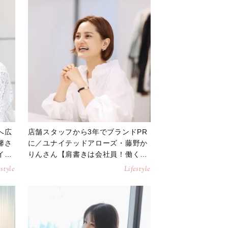
へ広
店舗スタッフから3年でブランドPR
馨さ
に／ユナイテッドアローズ・藤野か
イン
りんさん【肩書きは会社員！働く女
性インタビュー】
estyle
Lifestyle