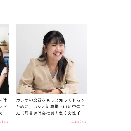
を叶
カシオの楽器をもっと知ってもらう
ン イ
ために／カシオ計算機・山崎杏奈さ
女性
ん【肩書きは会社員！働く女性イン
タビュー】
estyle
Lifestyle