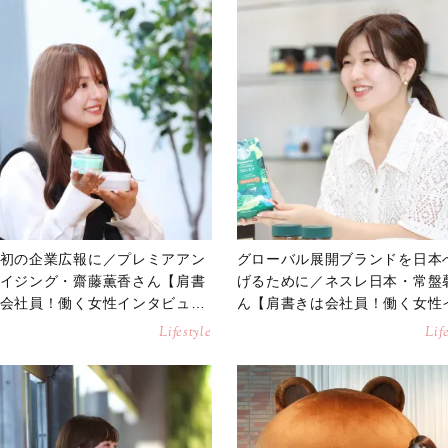
初の企業広報に／プレミアアン
グローバル展開ブランドを日本
イジング・齋藤薫香さん【肩書
げるために／ネスレ日本・常盤
会社員！働く女性インタビュ
ん【肩書きは会社員！働く女性
タビュー】
Lifestyle
Lif