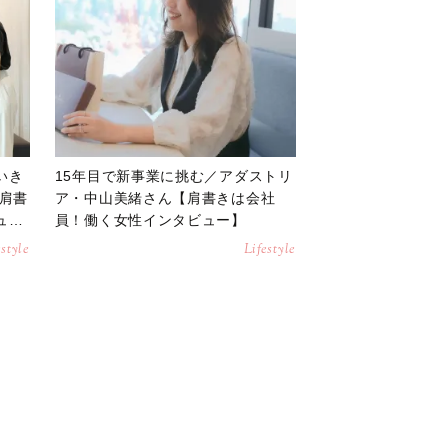
いき
15年目で新事業に挑む／アダストリ
【肩書
ア・中山美緒さん【肩書きは会社
ュ
員！働く女性インタビュー】
estyle
Lifestyle