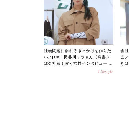
社会問題に触れるきっかけを作りた
会社
い／jam・長谷川ミラさん【肩書き
当／
は会社員！働く女性インタビュー #
きは
特別編】
ー】
Lifestyle