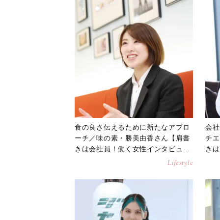
食の良さ伝えるために新たなアプロ
会社
ーチ／味の素・勝美由香さん【肩書
チエ
きは会社員！働く女性インタビュ
きは
ー】
ー】
Lifestyle