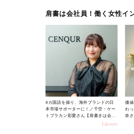
肩書は会社員！働く女性イ
4カ国語を操り、海外ブランドの日
価値
本市場サポーターに！／千空・ケー
わっ
トプラカン彩愛さん【肩書きは会社
奈さ
員！働く女性インタビュー】
イン
Lifestyle