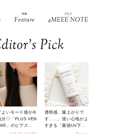
特集
ブログ
e
Feature
4MEEE NOTE
ditor’s Pick
どよいモード感が今
透明感、爆上がりで
分♡「PLUS VEN
す……。使い心地がよ
OME」のピアスが
すぎる「最強UV下
活躍
地」