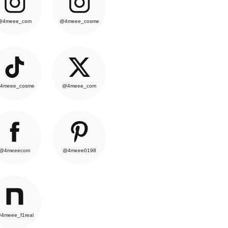
@4meee_com
@4meee_cosme
4meee_cosme
@4meee_com
@4meeecom
@4meee0198
4meee_f1real