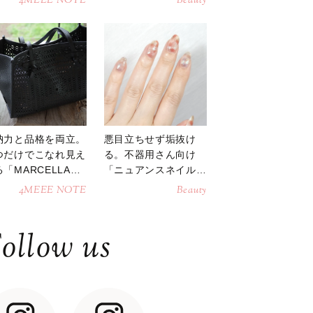
4MEEE NOTE
Beauty
納力と品格を両立。
悪目立ちせず垢抜け
つだけでこなれ見え
る。不器用さん向け
「MARCELLAト
「ニュアンスネイル」
トバッグ」
のやり方
4MEEE NOTE
Beauty
ollow us