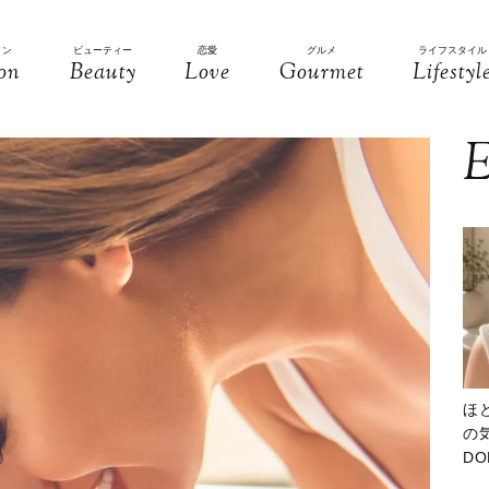
ョン
ビューティー
恋愛
グルメ
ライフスタイル
on
Beauty
Love
Gourmet
Lifestyl
E
ほ
の気
D
大