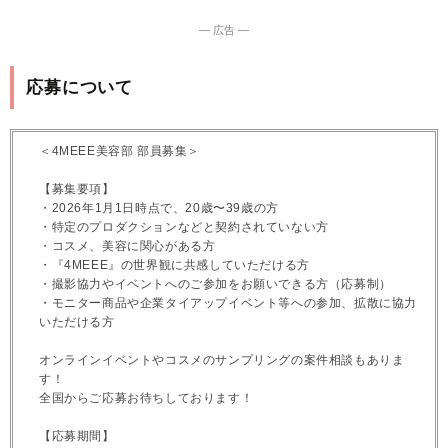
― 広告 ―
応募について
＜4MEEE美容部 部員募集＞
【募集要項】
・2026年1月1日時点で、20歳〜39歳の方
・特定のプロダクションなどと契約されていない方
・コスメ、美容に関心がある方
・『4MEEE』の世界観に共感していただける方
・撮影協力やイベントへのご参加をお願いできる方（応募制）
・モニター商品や企業タイアップイベント等への参加、拡散に協力
いただける方
オンラインイベントやコスメのサンプリングの案件相談もありま
す！
全国からご応募お待ちしております！
【応募期間】