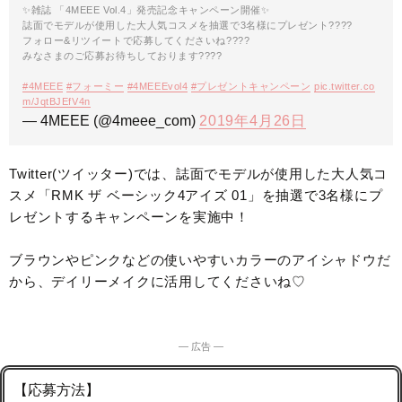
✨雑誌 「4MEEE Vol.4」発売記念キャンペーン開催✨
誌面でモデルが使用した大人気コスメを抽選で3名様にプレゼント????
フォロー&リツイートで応募してくださいね????
みなさまのご応募お待ちしております????
#4MEEE
#フォーミー
#4MEEEvol4
#プレゼントキャンペーン
pic.twitter.co
m/JqtBJEfV4n
— 4MEEE (@4meee_com)
2019年4月26日
Twitter(ツイッター)では、誌面でモデルが使用した大人気コ
スメ「RMK ザ ベーシック4アイズ 01」を抽選で3名様にプ
レゼントするキャンペーンを実施中！
ブラウンやピンクなどの使いやすいカラーのアイシャドウだ
から、デイリーメイクに活用してくださいね♡
― 広告 ―
【応募方法】