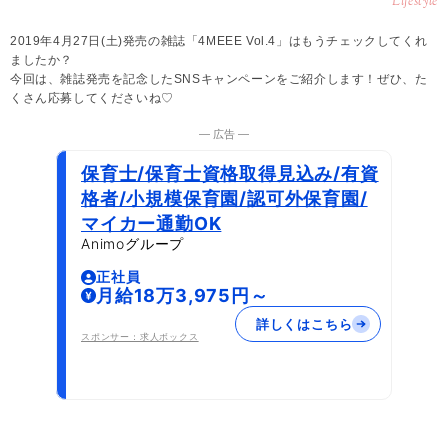
Lifestyle
2019年4月27日(土)発売の雑誌「4MEEE Vol.4」はもうチェックしてくれ
ましたか？
今回は、雑誌発売を記念したSNSキャンペーンをご紹介します！ぜひ、た
くさん応募してくださいね♡
― 広告 ―
保育士/保育士資格取得見込み/有資
格者/小規模保育園/認可外保育園/
マイカー通勤OK
Animoグループ
正社員
月給18万3,975円～
詳しくはこちら
スポンサー：求人ボックス