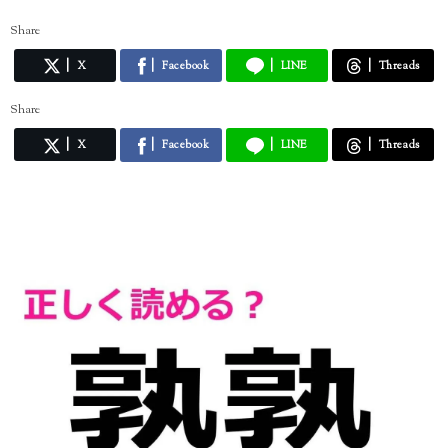
Share
X
Facebook
LINE
Threads
Share
X
Facebook
LINE
Threads