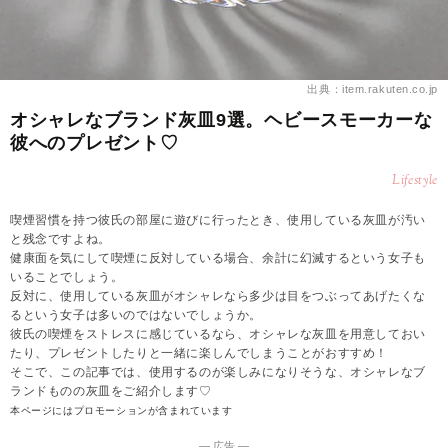
出典：item.rakuten.co.jp
オシャレなブランド灰皿9選。ヘビースモーカーな
彼へのプレゼント♡
Lifestyle
喫煙習慣を持つ彼氏の部屋に遊びに行ったとき、使用している灰皿が汚い
と残念ですよね。
健康面を気にして喫煙に反対している場合、余計に幻滅するという女子も
いることでしょう。
反対に、使用している灰皿がオシャレなら多少は目をつぶってあげたくな
るという女子は多いのではないでしょうか。
彼氏の喫煙をストレスに感じているなら、オシャレな灰皿を用意しておい
たり、プレゼントしたりと一緒に楽しんでしまうことがおすすめ！
そこで、この記事では、使用するのが楽しみになりそうな、オシャレなブ
ランドものの灰皿をご紹介します♡
本ページにはプロモーションが含まれています
― 広告 ―