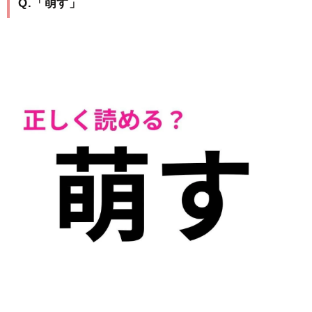
Q.「萌す」