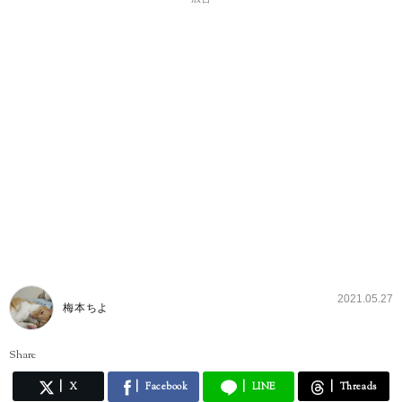
2021.05.27
梅本ちよ
Share
X
Facebook
LINE
Threads