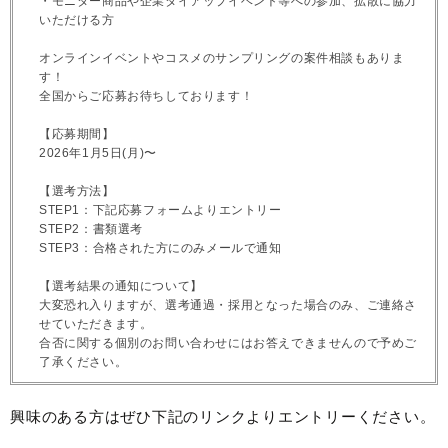
・モニター商品や企業タイアップイベント等への参加、拡散に協力
いただける方
オンラインイベントやコスメのサンプリングの案件相談もありま
す！
全国からご応募お待ちしております！
【応募期間】
2026年1月5日(月)〜
【選考方法】
STEP1：下記応募フォームよりエントリー
STEP2：書類選考
STEP3：合格された方にのみメールで通知
【選考結果の通知について】
大変恐れ入りますが、選考通過・採用となった場合のみ、ご連絡さ
せていただきます。
合否に関する個別のお問い合わせにはお答えできませんので予めご
了承ください。
興味のある方はぜひ下記のリンクよりエントリーください。