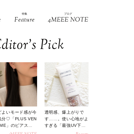
特集
ブログ
e
Feature
4MEEE NOTE
ditor’s Pick
どよいモード感が今
透明感、爆上がりで
分♡「PLUS VEN
す……。使い心地がよ
OME」のピアスが
すぎる「最強UV下
活躍
地」