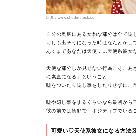
出典：www.shutterstock.com
自分の奥底にある女豹な部分は全て隠
もしも出そうになった時はなんとかし
あくまであなたは天使……天使系彼女
天使な部分しか見せない行為こそ、あ
に素直になる」ということ。
嘘をついたり隠し事をしたりせずに、
嘘や隠し事をするくらいなら最初から
彼の前では笑顔で、ポジティブでいる
可愛い♡天使系彼女になる方法