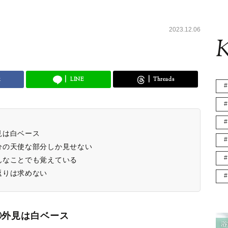
2023.12.06
K
k
LINE
Threads
見は白ベース
分の天使な部分しか見せない
んなことでも覚えている
返りは求めない
①外見は白ベース