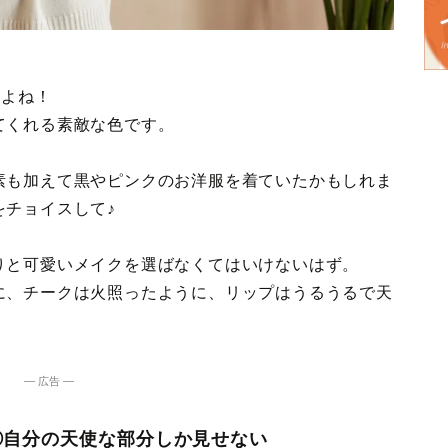
すよね！
てくれる素敵な色です。
素も加えて黒やピンクのお洋服を着ていたかもしれま
をチョイスして♪
りと可愛いメイクを選ばなくてはいけないはず。
に、チークは火照ったように、リップはうるうるで天
― 広告 ―
②自分の天使な部分しか見せない