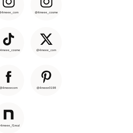
@4meee_com
@4meee_cosme
4meee_cosme
@4meee_com
@4meeecom
@4meee0198
4meee_f1real