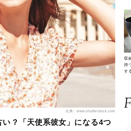
収
持
する
ー
F
出典：www.shutterstock.com
古い？「天使系彼女」になる4つ