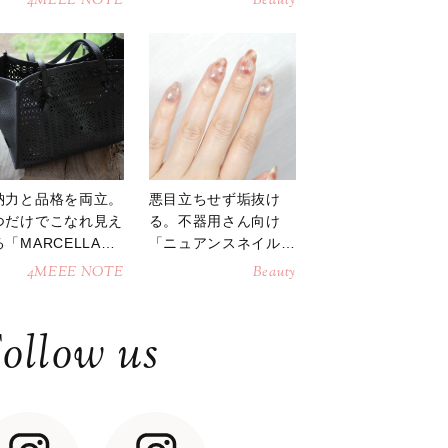
4MEEE NOTE
Beauty
納力と品格を両立。
悪目立ちせず垢抜け
つだけでこなれ見え
る。不器用さん向け
「MARCELLAト
「ニュアンスネイル」
トバッグ」
のやり方
4MEEE NOTE
Beauty
ollow us