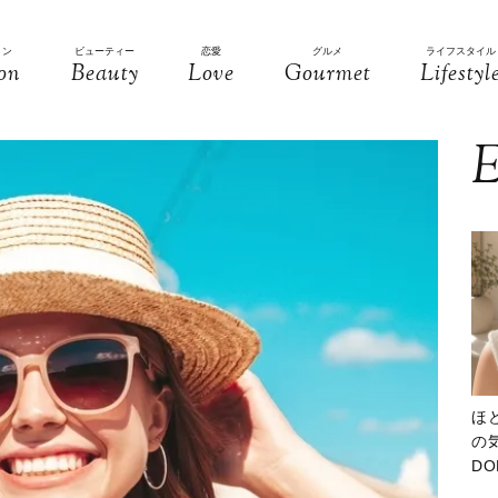
ョン
ビューティー
恋愛
グルメ
ライフスタイル
on
Beauty
Love
Gourmet
Lifestyl
E
ほ
の気
D
大