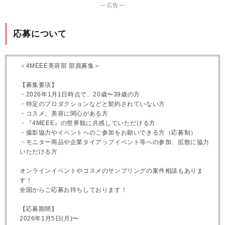
― 広告 ―
応募について
＜4MEEE美容部 部員募集＞
【募集要項】
・2026年1月1日時点で、20歳〜39歳の方
・特定のプロダクションなどと契約されていない方
・コスメ、美容に関心がある方
・『4MEEE』の世界観に共感していただける方
・撮影協力やイベントへのご参加をお願いできる方（応募制）
・モニター商品や企業タイアップイベント等への参加、拡散に協力
いただける方
オンラインイベントやコスメのサンプリングの案件相談もありま
す！
全国からご応募お待ちしております！
【応募期間】
2026年1月5日(月)〜