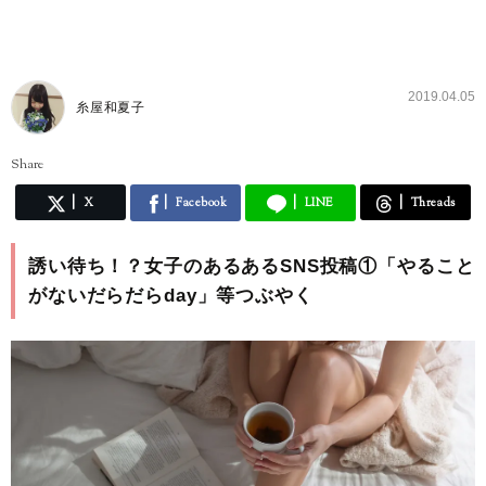
2019.04.05
糸屋和夏子
Share
X
Facebook
LINE
Threads
誘い待ち！？女子のあるあるSNS投稿①「やること
がないだらだらday」等つぶやく