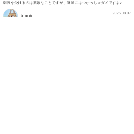
刺激を受けるのは素敵なことですが、逃避にはつかっちゃダメですよ♪
2026.08.07
加藤瞳
悲しいけど現実では“ありえない”漫画の世界
ドキドキ・ワクワクする少女漫画を読んでいると、段々と
「現実でもこんなことないかな〜」なんて思ってしまうもの
です。
もちろん、憧れてご自身の恋する心を刺激するのは良いので
すが、その憧れを強く持ちすぎてしまうと、彼氏ができない
原因を作ることにもなってしまいます。
理想と現実の違いを理解することも、大切なことです。
今回は、漫画では日常茶飯事でも現実ではありえないことを
紹介します。