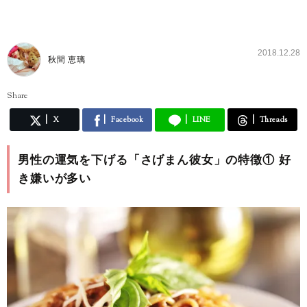
2018.12.28
秋間 恵璃
Share
X
Facebook
LINE
Threads
男性の運気を下げる「さげまん彼女」の特徴① 好
き嫌いが多い