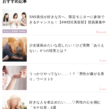
おすすめ記事
SNS発信が好きな方へ、限定モニターに参加で
きるチャンスも！【4MEEE美容部】部員募集中
Beauty
少女漫画みたいな恋したい！けど実際「ありえ
ない」4つの現実とは？
Love
うっかりやってない……！？「男性が嫌がる香
り」ワースト3
Love
好きな人を射止めたい……♡男性の心を掴む
「モテ仕草」4選