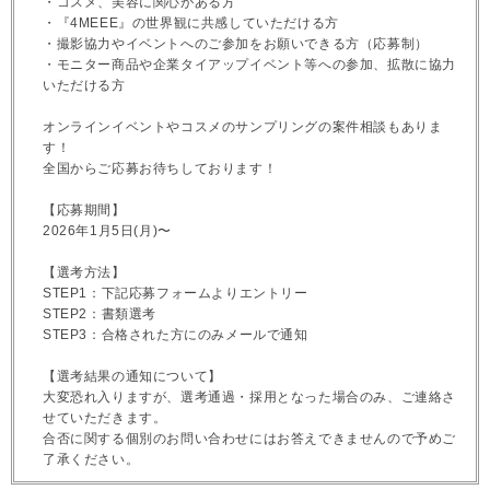
・コスメ、美容に関心がある方
・『4MEEE』の世界観に共感していただける方
・撮影協力やイベントへのご参加をお願いできる方（応募制）
・モニター商品や企業タイアップイベント等への参加、拡散に協力
いただける方
オンラインイベントやコスメのサンプリングの案件相談もありま
す！
全国からご応募お待ちしております！
【応募期間】
2026年1月5日(月)〜
【選考方法】
STEP1：下記応募フォームよりエントリー
STEP2：書類選考
STEP3：合格された方にのみメールで通知
【選考結果の通知について】
大変恐れ入りますが、選考通過・採用となった場合のみ、ご連絡さ
せていただきます。
合否に関する個別のお問い合わせにはお答えできませんので予めご
了承ください。