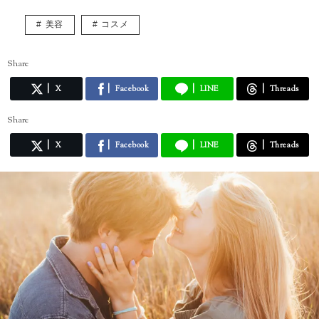
美容
コスメ
Share
X
Facebook
LINE
Threads
Share
X
Facebook
LINE
Threads