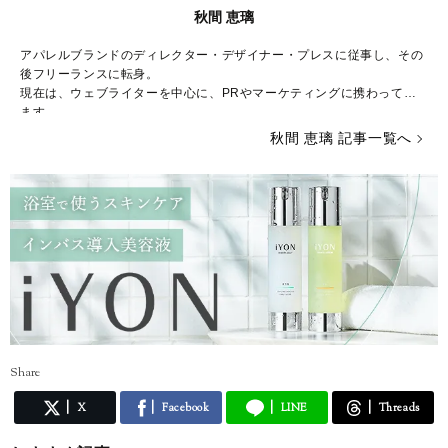
秋間 恵璃
アパレルブランドのディレクター・デザイナー・プレスに従事し、その
後フリーランスに転身。
現在は、ウェブライターを中心に、PRやマーケティングに携わってい
ます。
秋間 恵璃 記事一覧へ
ファッションや美容が大好き♡
トレンドはもちろん、体型や髪型に合う着こなしなど、ファッションに
関する様々な記事を執筆していきたいと思います！
インスタグラム* @eriusa0325
https://instagram.com/eriusa0325/
メール* eriusa0325@gmail.com
(コンタクトはインスタグラムのDM、メールアドレスへお願いいたしま
す)
※恐れ入りますが、商品に関してのご質問にはお答えしかねます。
Share
X
Facebook
LINE
Threads