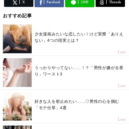
X
Facebook
LINE
Threads
おすすめ記事
少女漫画みたいな恋したい！けど実際「ありえ
ない」4つの現実とは？
Love
うっかりやってない……！？「男性が嫌がる香
り」ワースト3
Love
好きな人を射止めたい……♡男性の心を掴む
「モテ仕草」4選
Love