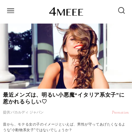
最近メンズは、明るい小悪魔“イタリア系女子”に
惹かれるらしい♡
提供:バカルディ ジャパン
Promotion
昔から、モテる女の子のイメージといえば、男性が守ってあげたくなるよ
うな“小動物系女子”ではないでしょうか？