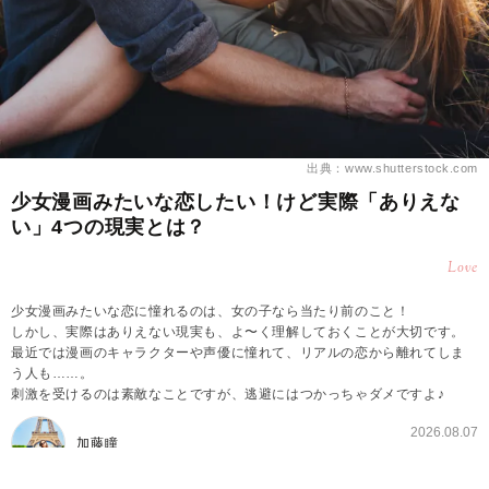
出典：www.shutterstock.com
少女漫画みたいな恋したい！けど実際「ありえな
い」4つの現実とは？
Love
少女漫画みたいな恋に憧れるのは、女の子なら当たり前のこと！
しかし、実際はありえない現実も、よ〜く理解しておくことが大切です。
最近では漫画のキャラクターや声優に憧れて、リアルの恋から離れてしま
う人も……。
刺激を受けるのは素敵なことですが、逃避にはつかっちゃダメですよ♪
2026.08.07
加藤瞳