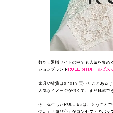
数ある通販サイトの中でも人気を集め
ションブランド
RULE bis(ルールビス
家具や雑貨はdinosで買ったことあ
人気なイメージが強くて、まだ挑戦で
今回誕生したRULE bisは、装うこ
使い」「遊び心」がコンセプトの
ポッ