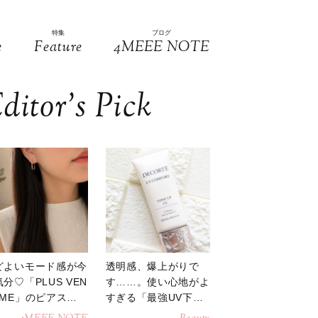
特集
ブログ
e
Feature
4MEEE NOTE
ditor’s Pick
どよいモード感が今
透明感、爆上がりで
分♡「PLUS VEN
す……。使い心地がよ
OME」のピアスが
すぎる「最強UV下
活躍
地」