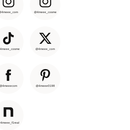
@4meee_com
@4meee_cosme
4meee_cosme
@4meee_com
@4meeecom
@4meee0198
4meee_f1real