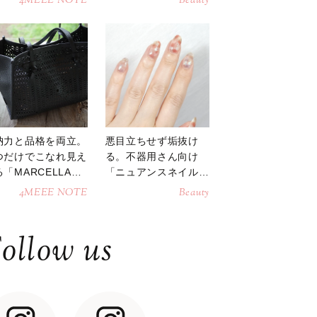
4MEEE NOTE
Beauty
納力と品格を両立。
悪目立ちせず垢抜け
つだけでこなれ見え
る。不器用さん向け
「MARCELLAト
「ニュアンスネイル」
トバッグ」
のやり方
4MEEE NOTE
Beauty
ollow us