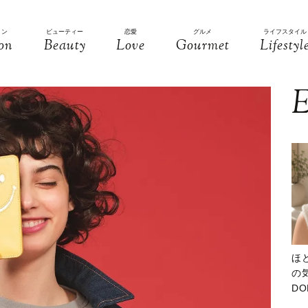
ョン
ビューティー
恋愛
グルメ
ライフスタイル
on
Beauty
Love
Gourmet
Lifestyl
E
ほ
の気
D
大