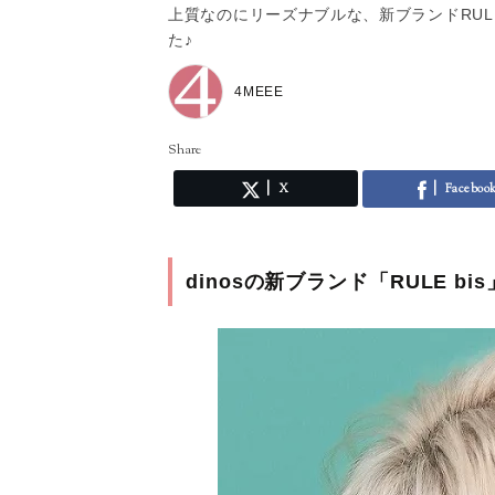
上質なのにリーズナブルな、新ブランドRULE
た♪
4MEEE
Share
X
Faceboo
dinosの新ブランド「RULE bi