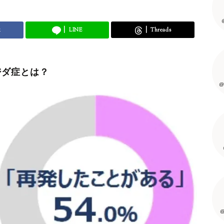
k
LINE
Threads
ジダ症とは？
@
@