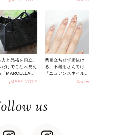
4MEEE NOTE
Beauty
納力と品格を両立。
悪目立ちせず垢抜け
つだけでこなれ見え
る。不器用さん向け
「MARCELLAト
「ニュアンスネイル」
トバッグ」
のやり方
4MEEE NOTE
Beauty
ollow us