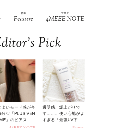
特集
ブログ
e
Feature
4MEEE NOTE
ditor’s Pick
どよいモード感が今
透明感、爆上がりで
分♡「PLUS VEN
す……。使い心地がよ
OME」のピアスが
すぎる「最強UV下
活躍
地」