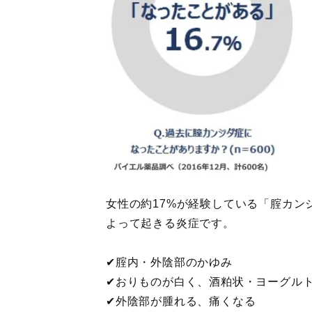
女性の約17%が経験している「腟カン
よって起きる炎症です。
✔︎腟内・外陰部のかゆみ
✔︎おりものが白く、酒粕状・ヨーグル
✔︎外陰部が腫れる、痛くなる