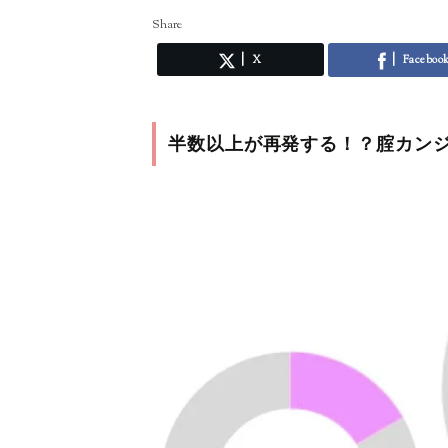
Share
X
Faceboo
半数以上が再発する！？腟カン