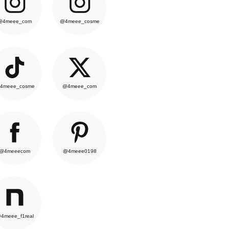
@4meee_com
@4meee_cosme
4meee_cosme
@4meee_com
@4meeecom
@4meee0198
4meee_f1real