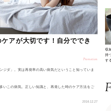
のケアが大切です！自分ででき
収
持
Promotion
する
ー
ンジダ」。実は再発率の高い病気だということ知っていま
F
多いこの病気。正しい知識と、再発した時のケア方法をご
2016.12.27