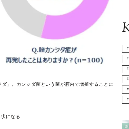
K
ジダ」。カンジダ菌という菌が腟内で増殖することに
ト状になる