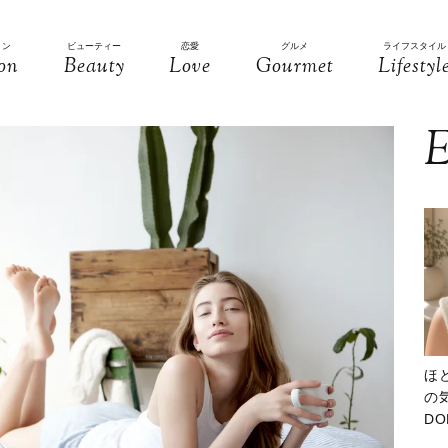
ョン
ビューティー
恋愛
グルメ
ライフスタイル
on
Beauty
Love
Gourmet
Lifestyl
E
ほ
の気
D
大