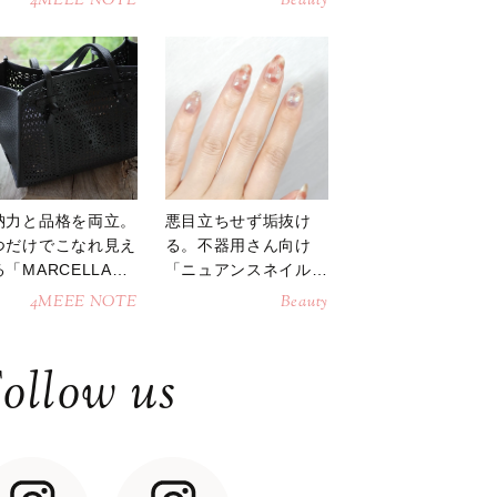
4MEEE NOTE
Beauty
納力と品格を両立。
悪目立ちせず垢抜け
つだけでこなれ見え
る。不器用さん向け
「MARCELLAト
「ニュアンスネイル」
トバッグ」
のやり方
4MEEE NOTE
Beauty
ollow us