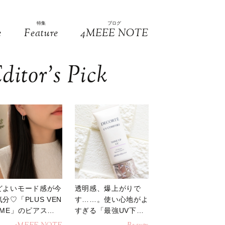
特集
ブログ
e
Feature
4MEEE NOTE
ditor’s Pick
どよいモード感が今
透明感、爆上がりで
分♡「PLUS VEN
す……。使い心地がよ
OME」のピアスが
すぎる「最強UV下
活躍
地」