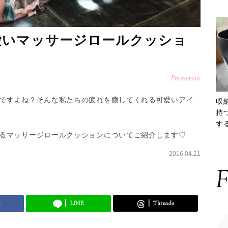
愛いマッサージロールクッショ
Promotion
ですよね？そんな私たちの疲れを癒してくれる可愛いアイ
収
持
する
ー
るマッサージロールクッションについてご紹介します♡
2016.04.21
F
k
LINE
Threads