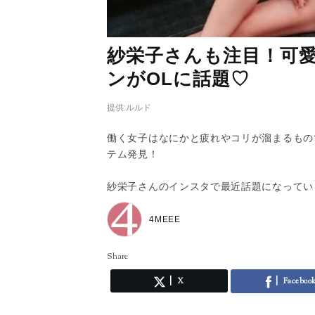
紗栄子さんも注目！可
ンがOLに話題♡
提供:ルルド
働く女子はなにかと疲れやコリが溜まるもの
テム発見！
紗栄子さんのインスタで最近話題になってい
4MEEE
Share
X
Faceboo