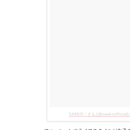
SAEKO♡さん(@saekooffici