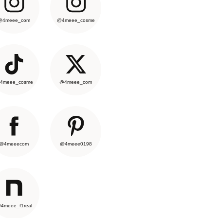
@4meee_com
@4meee_cosme
4meee_cosme
@4meee_com
@4meeecom
@4meee0198
4meee_f1real