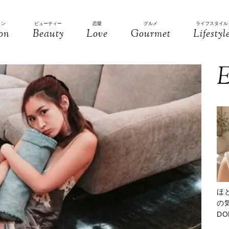
ョン
ビューティー
恋愛
グルメ
ライフスタイル
on
Beauty
Love
Gourmet
Lifestyl
E
ほ
の気
D
大