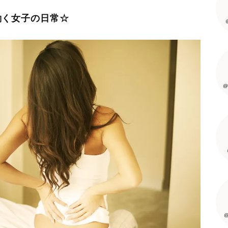
働く女子の日常☆
@
@