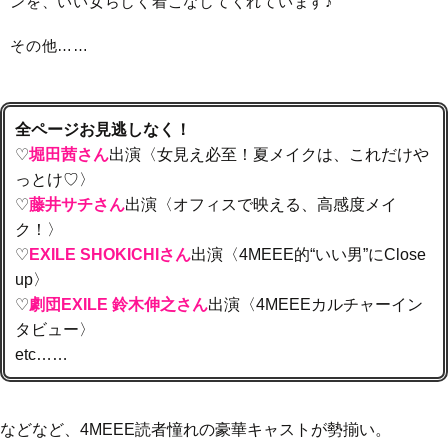
ンを、いい女らしく着こなしてくれています♪
その他……
全ページお見逃しなく！
♡
堀田茜さん
出演〈女見え必至！夏メイクは、これだけや
っとけ♡〉
♡
藤井サチさん
出演〈オフィスで映える、高感度メイ
ク！〉
♡
EXILE SHOKICHIさん
出演〈4MEEE的“いい男”にClose
up〉
♡
劇団EXILE 鈴木伸之さん
出演〈4MEEEカルチャーイン
タビュー〉
etc……
などなど、4MEEE読者憧れの豪華キャストが勢揃い。