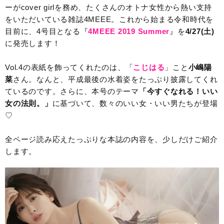
ーがcover girlを務め、たくさんのオトナ女性から熱い支持
をいただいている雑誌4MEEE。これから始まる令和時代を
目前に、4号目となる『
4MEEE 2019 Summer
』を
4/27(土)
に発売します！
Vol.4の表紙を飾ってくれたのは、「
こじはる
」こと
小嶋陽
菜
さん。なんと、平成最後の水着姿をたっぷり披露してくれ
ているのです。さらに、本号のテーマ
「今すぐなれる！いい
女の法則。」
に基づいて、数々のいい女・いい男たちが登場
♡
全ページ読み応えたっぷりな本誌の内容を、少しだけご紹介
します。