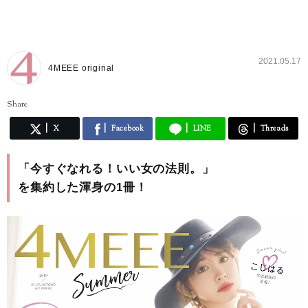
2021.05.17
4MEEE original
Share
X
Facebook
LINE
Threads
「今すぐなれる！いい女の法則。」
を集約した渾身の1冊！