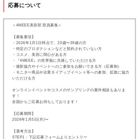
応募について
＜4MEEE美容部 部員募集＞
【募集要項】
・2026年1月1日時点で、20歳〜39歳の方
・特定のプロダクションなどと契約されていない方
・コスメ、美容に関心がある方
・『4MEEE』の世界観に共感していただける方
・撮影協力やイベントへのご参加をお願いできる方（応募制）
・モニター商品や企業タイアップイベント等への参加、拡散に協力
いただける方
オンラインイベントやコスメのサンプリングの案件相談もありま
す！
全国からご応募お待ちしております！
【応募期間】
2026年1月5日(月)〜
【選考方法】
STEP1：下記応募フォームよりエントリー