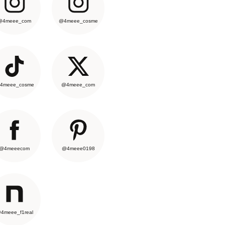
@4meee_com
@4meee_cosme
4meee_cosme
@4meee_com
@4meeecom
@4meee0198
4meee_f1real