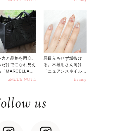
4MEEE NOTE
Beauty
納力と品格を両立。
悪目立ちせず垢抜け
つだけでこなれ見え
る。不器用さん向け
「MARCELLAト
「ニュアンスネイル」
トバッグ」
のやり方
4MEEE NOTE
Beauty
ollow us