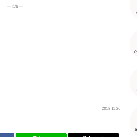
― 広告 ―
@
2018.11.26
@