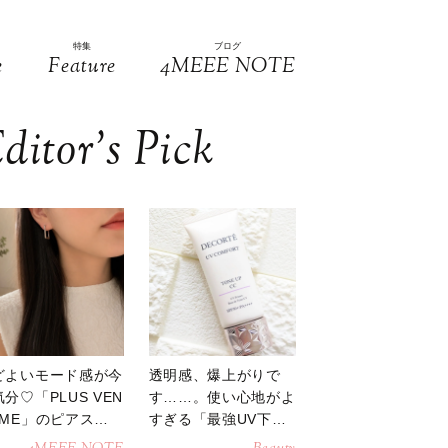
特集
ブログ
e
Feature
4MEEE NOTE
ditor’s Pick
どよいモード感が今
透明感、爆上がりで
分♡「PLUS VEN
す……。使い心地がよ
OME」のピアスが
すぎる「最強UV下
活躍
地」