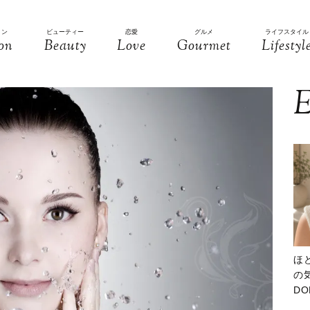
ョン
ビューティー
恋愛
グルメ
ライフスタイル
on
Beauty
Love
Gourmet
Lifestyl
E
ほ
の気
D
大