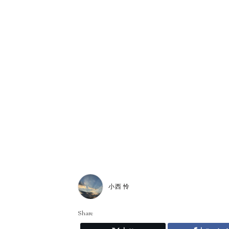
小西 怜
Share