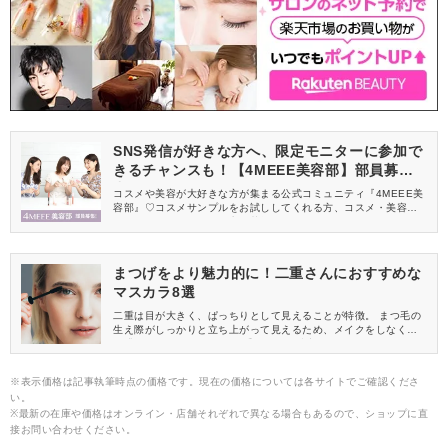
SNS発信が好きな方へ、限定モニターに参加で
きるチャンスも！【4MEEE美容部】部員募集
中
コスメや美容が大好きな方が集まる公式コミュニティ『4MEEE美
容部』♡コスメサンプルをお試ししてくれる方、コスメ・美容情報
を一緒に発信してくれる方を募集しています！
まつげをより魅力的に！二重さんにおすすめな
マスカラ8選
二重は目が大きく、ぱっちりとして見えることが特徴。 まつ毛の
生え際がしっかりと立ち上がって見えるため、メイクをしなくて
も濃い目元に見えがち。 二重を、より魅力的に見せるにはどんな
マスカラを選べばいいのでしょうか。おすすめのマスカラをご紹
介します♪
※表示価格は記事執筆時点の価格です。現在の価格については各サイトでご確認くださ
い。
※最新の在庫や価格はオンライン・店舗それぞれで異なる場合もあるので、ショップに直
接お問い合わせください。