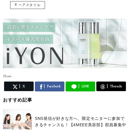
調理師免許、色彩検定3級、骨格診断アドバイザー検定3級、日本化粧品
ヘアスタイル
検定2級、パーソナルカラリスト2級を持っていますが、上を目指してま
だまだ勉強中。
自分の知識や経験を活かしながら、頑張る女性の参考になる記事をお届
けできたら嬉しいです♪
Share
X
Facebook
LINE
Threads
おすすめ記事
SNS発信が好きな方へ、限定モニターに参加で
きるチャンスも！【4MEEE美容部】部員募集中