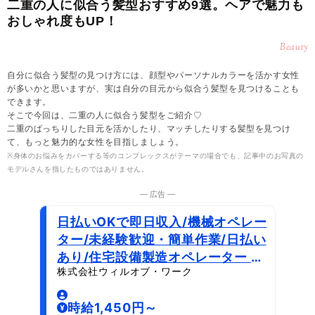
二重の人に似合う髪型おすすめ9選。ヘアで魅力も
おしゃれ度もUP！
Beauty
自分に似合う髪型の見つけ方には、顔型やパーソナルカラーを活かす女性
が多いかと思いますが、実は自分の目元から似合う髪型を見つけることも
できます。
そこで今回は、二重の人に似合う髪型をご紹介♡
二重のぱっちりした目元を活かしたり、マッチしたりする髪型を見つけ
て、もっと魅力的な女性を目指しましょう。
※身体のお悩みをカバーする等のコンプレックスがテーマの場合でも、記事中のお写真の
モデルさんを指したものではありません。
― 広告 ―
日払いOKで即日収入/機械オペレー
ター/未経験歓迎・簡単作業/日払い
あり/住宅設備製造オペレーター 土
株式会社ウィルオブ・ワーク
日祝休×車通勤可/茨城県
時給1,450円～