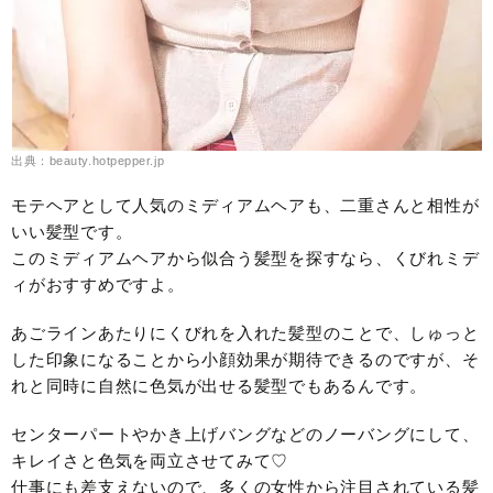
出典：beauty.hotpepper.jp
モテヘアとして人気のミディアムヘアも、二重さんと相性が
いい髪型です。
このミディアムヘアから似合う髪型を探すなら、くびれミデ
ィがおすすめですよ。
あごラインあたりにくびれを入れた髪型のことで、しゅっと
した印象になることから小顔効果が期待できるのですが、そ
れと同時に自然に色気が出せる髪型でもあるんです。
センターパートやかき上げバングなどのノーバングにして、
キレイさと色気を両立させてみて♡
仕事にも差支えないので、多くの女性から注目されている髪