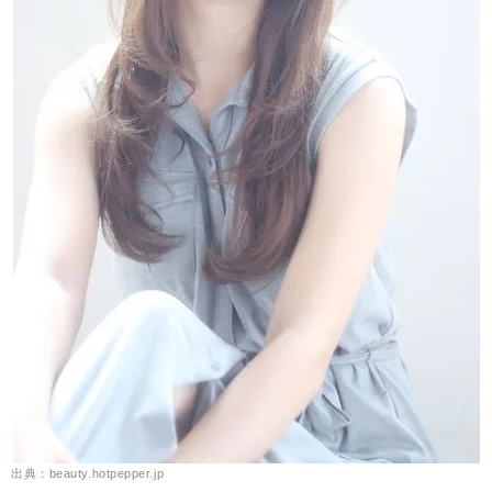
出典：beauty.hotpepper.jp