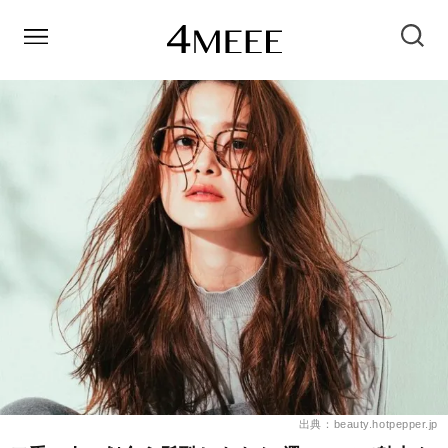
出典：beauty.hotpepper.jp