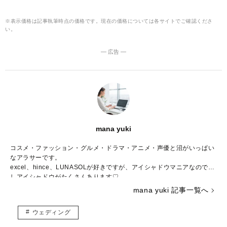
※表示価格は記事執筆時点の価格です。現在の価格については各サイトでご確認くださ
い。
― 広告 ―
mana yuki
コスメ・ファッション・グルメ・ドラマ・アニメ・声優と沼がいっぱい
なアラサーです。
excel、hince、LUNASOLが好きですが、アイシャドウマニアなので推
しアイシャドウがたくさんあります♡
コスメの写真を撮るのも大好きで、眺めて一日が終わってしまうことも
mana yuki 記事一覧へ
しばしば……。
調理師免許、色彩検定3級、骨格診断アドバイザー検定3級、日本化粧品
ウェディング
検定2級、パーソナルカラリスト2級を持っていますが、上を目指してま
だまだ勉強中。