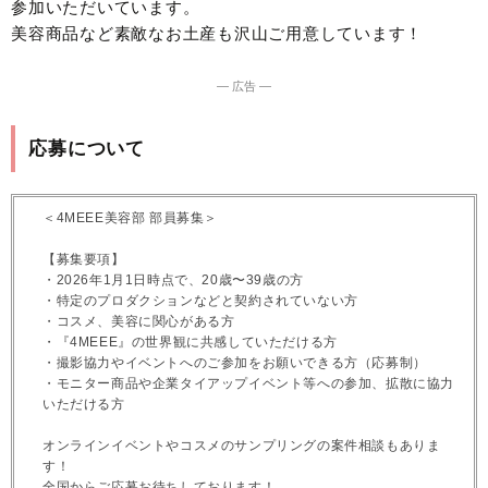
参加いただいています。
美容商品など素敵なお土産も沢山ご用意しています！
― 広告 ―
応募について
＜4MEEE美容部 部員募集＞
【募集要項】
・2026年1月1日時点で、20歳〜39歳の方
・特定のプロダクションなどと契約されていない方
・コスメ、美容に関心がある方
・『4MEEE』の世界観に共感していただける方
・撮影協力やイベントへのご参加をお願いできる方（応募制）
・モニター商品や企業タイアップイベント等への参加、拡散に協力
いただける方
オンラインイベントやコスメのサンプリングの案件相談もありま
す！
全国からご応募お待ちしております！