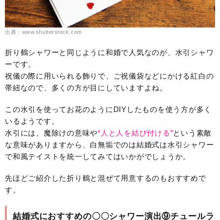
出典：www.shutterstock.com
折り鶴シャワーと同じように和婚で人気なのが、水引シャワ
ーです。
祝儀の際に用いられる飾りで、ご祝儀袋などにかける紅白の
帯紐なので、多くの方が目にしていますよね。
この水引を使ってお花のようにDIYしたものを使う方が多く
いるようです。
水引には、魔除けの意味や
“人と人を結び付ける”
という素敵
な意味がありますから、白無垢でのは結婚式は水引シャワー
で和風テイストを統一してみてはいかがでしょうか。
先ほどご紹介した折り鶴と混ぜて用意するのもおすすめで
す。
結婚式におすすめの〇〇シャワー演出⑨チュールラ