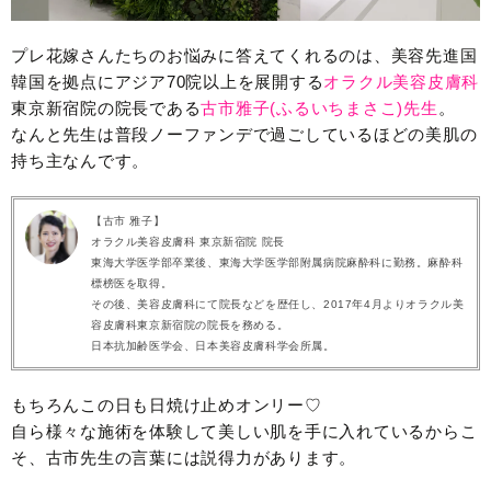
プレ花嫁さんたちのお悩みに答えてくれるのは、美容先進国
韓国を拠点にアジア70院以上を展開する
オラクル美容皮膚科
東京新宿院の院長である
古市雅子(ふるいちまさこ)先生
。
なんと先生は普段ノーファンデで過ごしているほどの美肌の
持ち主なんです。
【古市 雅子】
オラクル美容皮膚科 東京新宿院 院長
東海大学医学部卒業後、東海大学医学部附属病院麻酔科に勤務。麻酔科
標榜医を取得。
その後、美容皮膚科にて院長などを歴任し、2017年4月よりオラクル美
容皮膚科東京新宿院の院長を務める。
日本抗加齢医学会、日本美容皮膚科学会所属。
もちろんこの日も日焼け止めオンリー♡
自ら様々な施術を体験して美しい肌を手に入れているからこ
そ、古市先生の言葉には説得力があります。