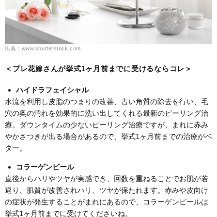
出典：www.shutterstock.com
＜プレ花嫁さんが挙式1ヶ月前までに受けるならコレ＞
ハイドラフェイシャル
水流を利用し皮脂のつまりの改善、古い角質の除去を行い、毛
穴の奥の汚れを効果的に洗い出してくれる最新のピーリング治
療。ダウンタイムの少ないピーリング治療ですが、まれに赤み
やかさつきが出る場合があるので、挙式1ヶ月前までの治療がベ
ター。
コラーゲンピール
直後からハリやツヤが実感でき、回数を重ねることでお肌が若
返り、肌質が改善されハリ、ツヤが保たれます。赤みや皮向け
の症状が発生することがまれにあるので、コラーゲンピールは
挙式1ヶ月前までに受けてくださいね。