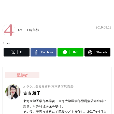
2019.08.13
4MEEE編集部
Share
X
Facebook
LINE
Threads
監修者
オラクル美容皮膚科 東京新宿院 院長
古市 雅子
東海大学医学部卒業後、東海大学医学部附属病院麻酔科に
勤務。麻酔科標榜医を取得。
その後、美容皮膚科にて院長などを歴任し、2017年4月よ