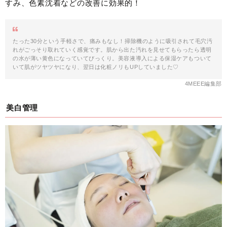
すみ、色素沈着などの改善に効果的！
たった30分という手軽さで、痛みもなし！掃除機のように吸引されて毛穴汚
れがごっそり取れていく感覚です。肌から出た汚れを見せてもらったら透明
の水が薄い黄色になっていてびっくり。美容液導入による保湿ケアもついて
いて肌がツヤツヤになり、翌日は化粧ノリもUPしていました♡
4MEEE編集部
美白管理