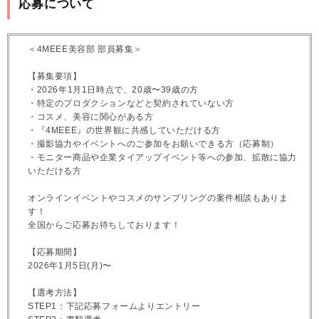
応募について
＜4MEEE美容部 部員募集＞
【募集要項】
・2026年1月1日時点で、20歳〜39歳の方
・特定のプロダクションなどと契約されていない方
・コスメ、美容に関心がある方
・『4MEEE』の世界観に共感していただける方
・撮影協力やイベントへのご参加をお願いできる方（応募制）
・モニター商品や企業タイアップイベント等への参加、拡散に協力
いただける方
オンラインイベントやコスメのサンプリングの案件相談もありま
す！
全国からご応募お待ちしております！
【応募期間】
2026年1月5日(月)〜
【選考方法】
STEP1：下記応募フォームよりエントリー