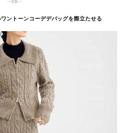
― 広告 ―
いワントーンコーデデバッグを際立たせる