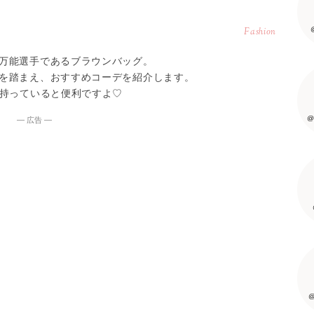
Fashion
万能選手であるブラウンバッグ。
を踏まえ、おすすめコーデを紹介します。
つ持っていると便利ですよ♡
@
― 広告 ―
@