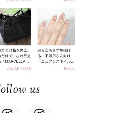
4MEEE NOTE
Beauty
納力と品格を両立。
悪目立ちせず垢抜け
つだけでこなれ見え
る。不器用さん向け
「MARCELLAト
「ニュアンスネイル」
トバッグ」
のやり方
4MEEE NOTE
Beauty
ollow us