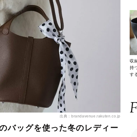
収
持
する
ー
F
出典：brandavenue.rakuten.co.jp
ンのバッグを使った冬のレディー