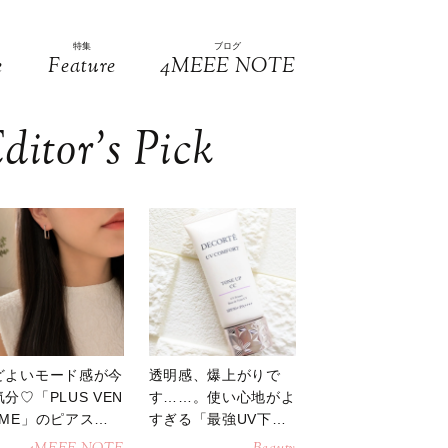
特集
ブログ
e
Feature
4MEEE NOTE
ditor’s Pick
どよいモード感が今
透明感、爆上がりで
分♡「PLUS VEN
す……。使い心地がよ
OME」のピアスが
すぎる「最強UV下
活躍
地」