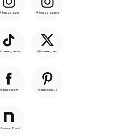
@4meee_com
@4meee_cosme
4meee_cosme
@4meee_com
@4meeecom
@4meee0198
4meee_f1real