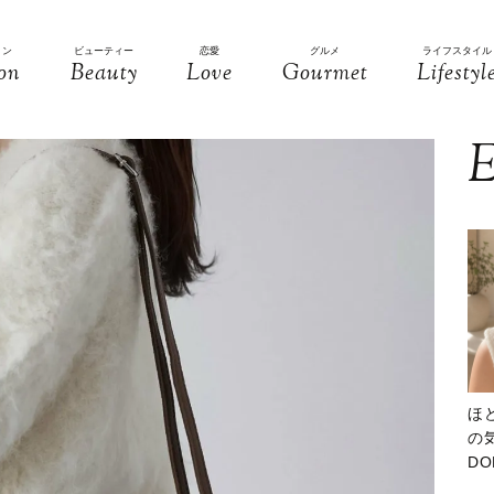
ョン
ビューティー
恋愛
グルメ
ライフスタイル
on
Beauty
Love
Gourmet
Lifestyl
E
ほ
の気
D
大