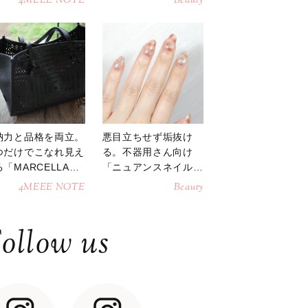
4MEEE NOTE
Beauty
納力と品格を両立。
悪目立ちせず垢抜け
つだけでこなれ見え
る。不器用さん向け
「MARCELLAト
「ニュアンスネイル」
トバッグ」
のやり方
4MEEE NOTE
Beauty
ollow us