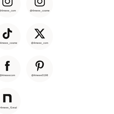
@4meee_com
@4meee_cosme
4meee_cosme
@4meee_com
@4meeecom
@4meee0198
4meee_f1real