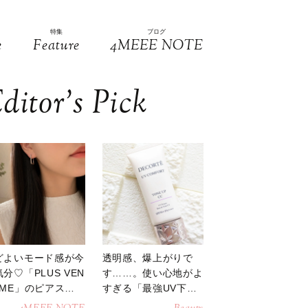
特集
ブログ
e
Feature
4MEEE NOTE
ditor’s Pick
どよいモード感が今
透明感、爆上がりで
分♡「PLUS VEN
す……。使い心地がよ
OME」のピアスが
すぎる「最強UV下
活躍
地」