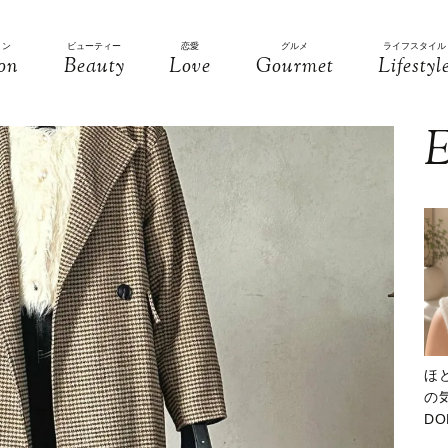
ョン
ビューティー
恋愛
グルメ
ライフスタイル
on
Beauty
Love
Gourmet
Lifestyl
E
ほ
の気
D
大