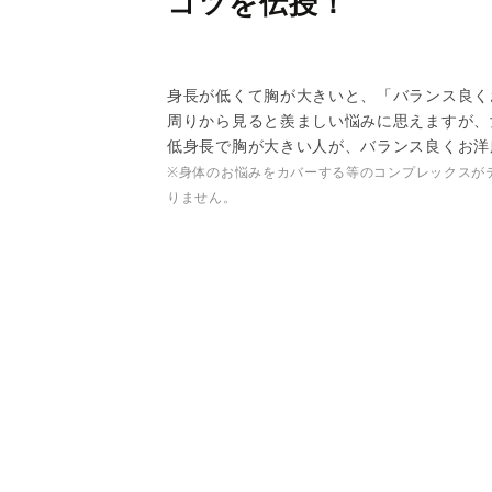
コツを伝授！
身長が低くて胸が大きいと、「バランス良く
周りから見ると羨ましい悩みに思えますが、
低身長で胸が大きい人が、バランス良くお洋
※身体のお悩みをカバーする等のコンプレックスが
りません。