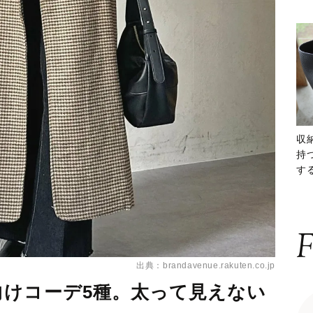
収
持
する
ー
F
出典：brandavenue.rakuten.co.jp
向けコーデ5種。太って見えない