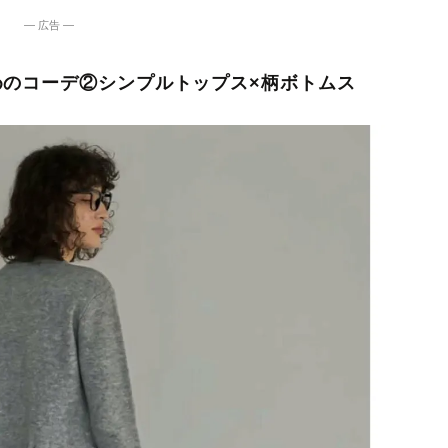
― 広告 ―
めのコーデ②シンプルトップス×柄ボトムス