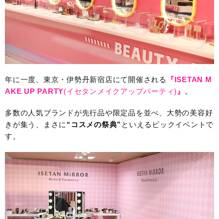
年に一度、東京・伊勢丹新宿店にて開催される
『ISETAN M
AKE UP PARTY
(イセタンメイクアップパーティ)
』
。
多数の人気ブランドが先行品や限定品を並べ、大勢の美容好
きが集う、まさに
“コスメの祭典”
といえるビックイベントで
す。