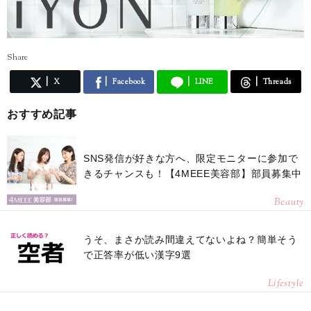
Share
X
Facebook
LINE
Threads
おすすめ記事
SNS発信が好きな方へ、限定モニターに参加で
きるチャンスも！【4MEEE美容部】部員募集中
Beauty
うそ、まさか読み間違えてないよね？簡単そう
で正答率が低い漢字9選
Lifestyle