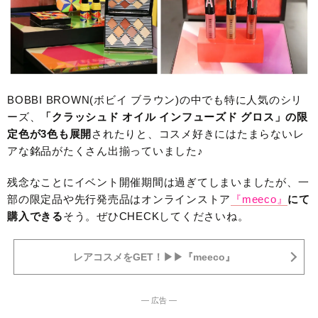
BOBBI BROWN(ボビイ ブラウン)の中でも特に人気のシリ
ーズ、
「クラッシュド オイル インフューズド グロス」の限
定色が3色も展開
されたりと、コスメ好きにはたまらないレ
アな銘品がたくさん出揃っていました♪
残念なことにイベント開催期間は過ぎてしまいましたが、一
部の限定品や先行発売品はオンラインストア
『meeco』
にて
購入できる
そう。ぜひCHECKしてくださいね。
レアコスメをGET！▶︎▶︎『meeco』
― 広告 ―