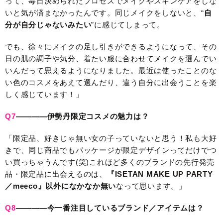
って、毎日決められたプロセスでメイクやスキンケアをしな
いと気が済まなかったんです。同じメイクをしないと、“
自
分が自分じゃないみたい
”に感じてしまって。
でも、徐々にメイクの足し引きができるようになって、その
日の肌の調子や気分、着たい服に合わせてメイクを選んでい
いんだって思えるようになりました。最近は使ったことのな
い色のコスメをあえて選んだり、違う自分に出会うことを楽
しく感じています！」
Q7
————伊勢丹限定コスメの魅力は？
「限定品、好きじゃ無い女の子っていないと思う！私も大好
きで、同じ商品でもパッケージが限定デザインってだけでつ
い買っちゃうんです(笑)これほど多くのブランドの先行発売
品・限定品に出会えるのは、
『ISETAN MAKE UP PARTY
／meeco』以外になかなか無い
なって思います。」
Q8
————今一番注目しているブランド／アイテムは？