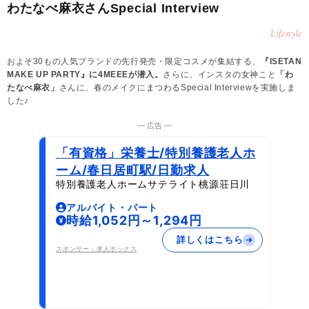
わたなべ麻衣さんSpecial Interview
Lifestyle
およそ30もの人気ブランドの先行発売・限定コスメが集結する、
『ISETAN
MAKE UP PARTY』に4MEEEが潜入。
さらに、インスタの女神こと
「わ
たなべ麻衣」
さんに、春のメイクにまつわるSpecial Interviewを実施しま
した♪
― 広告 ―
「有資格」栄養士/特別養護老人ホ
ーム/春日居町駅/日勤求人
特別養護老人ホームサテライト桃源荘日川
アルバイト・パート
時給1,052円～1,294円
詳しくはこちら
スポンサー：求人ボックス