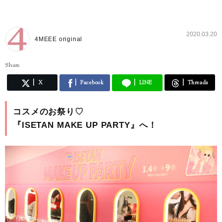
2020.03.20
4MEEE original
Share
X
Facebook
LINE
Threads
コスメのお祭り♡
『ISETAN MAKE UP PARTY』へ！