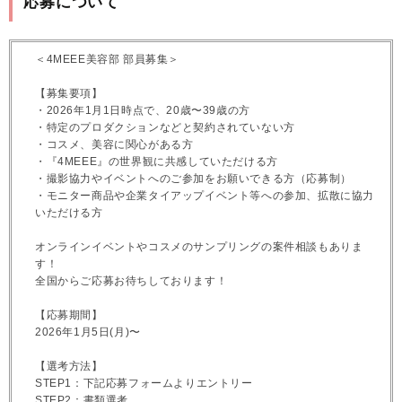
応募について
＜4MEEE美容部 部員募集＞
【募集要項】
・2026年1月1日時点で、20歳〜39歳の方
・特定のプロダクションなどと契約されていない方
・コスメ、美容に関心がある方
・『4MEEE』の世界観に共感していただける方
・撮影協力やイベントへのご参加をお願いできる方（応募制）
・モニター商品や企業タイアップイベント等への参加、拡散に協力
いただける方
オンラインイベントやコスメのサンプリングの案件相談もありま
す！
全国からご応募お待ちしております！
【応募期間】
2026年1月5日(月)〜
【選考方法】
STEP1：下記応募フォームよりエントリー
STEP2：書類選考