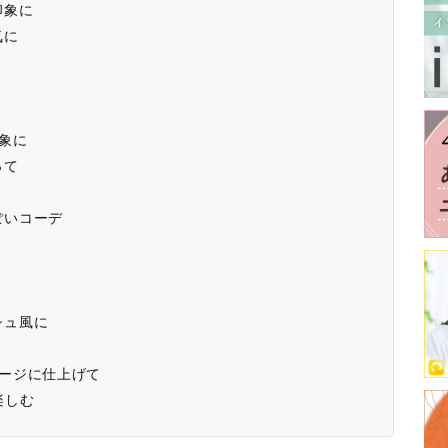
印象に
気に
ト
象に
って
ぽいコーデ
シュ風に
メージに仕上げて
楽しむ