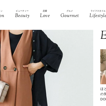
ョン
ビューティー
恋愛
グルメ
ライフスタイル
on
Beauty
Love
Gourmet
Lifestyl
E
ほ
の気
D
大