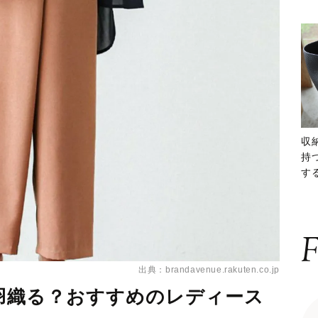
収
持
する
ー
F
出典：brandavenue.rakuten.co.jp
羽織る？おすすめのレディース