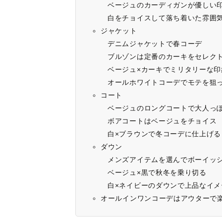
ベージュのカーディガンが優しい
白をチョイスして落ち着いた雰囲
ジャケット
デニムジャケットで春コーデ
ブルゾンは定番のカーキをセレク
ベージュ×カーキでミリタリーな印
オールホワイトコーデでモテを狙
コート
ベージュのロングコートで大人っ
ボアコートはベージュをチョイス
白×ブラウンで冬コーデに仕上げる
ダウン
メンズアイテムを選んでボーイッ
ベージュ×黒で秋冬を乗り切る
白×ネイビーのダウンで上品なイ
オールインワンコーデはアウターで