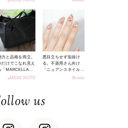
4MEEE NOTE
Beauty
納力と品格を両立。
悪目立ちせず垢抜け
つだけでこなれ見え
る。不器用さん向け
「MARCELLAト
「ニュアンスネイル」
トバッグ」
のやり方
4MEEE NOTE
Beauty
ollow us