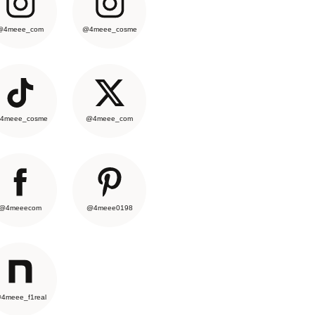
@4meee_com
@4meee_cosme
4meee_cosme
@4meee_com
@4meeecom
@4meee0198
4meee_f1real