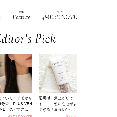
特集
ブログ
e
Feature
4MEEE NOTE
ditor’s Pick
どよいモード感が今
透明感、爆上がりで
分♡「PLUS VEN
す……。使い心地がよ
OME」のピアスが
すぎる「最強UV下
活躍
地」