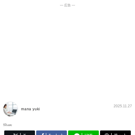
― 広告 ―
2025.11.27
mana yuki
Share