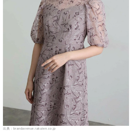
出典：brandavenue.rakuten.co.jp