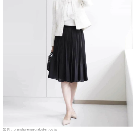
出典：brandavenue.rakuten.co.jp