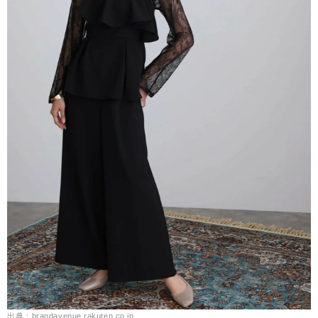
出典：brandavenue.rakuten.co.jp