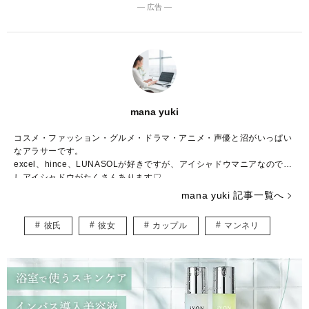
― 広告 ―
mana yuki
コスメ・ファッション・グルメ・ドラマ・アニメ・声優と沼がいっぱい
なアラサーです。
excel、hince、LUNASOLが好きですが、アイシャドウマニアなので推
しアイシャドウがたくさんあります♡
コスメの写真を撮るのも大好きで、眺めて一日が終わってしまうことも
mana yuki 記事一覧へ
しばしば……。
調理師免許、色彩検定3級、骨格診断アドバイザー検定3級、日本化粧品
彼氏
彼女
カップル
マンネリ
検定2級、パーソナルカラリスト2級を持っていますが、上を目指してま
だまだ勉強中。
自分の知識や経験を活かしながら、頑張る女性の参考になる記事をお届
けできたら嬉しいです♪