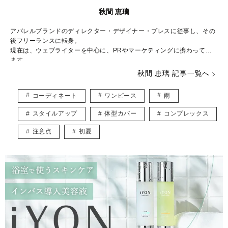
秋間 恵璃
アパレルブランドのディレクター・デザイナー・プレスに従事し、その
後フリーランスに転身。
現在は、ウェブライターを中心に、PRやマーケティングに携わってい
ます。
秋間 恵璃 記事一覧へ
ファッションや美容が大好き♡
トレンドはもちろん、体型や髪型に合う着こなしなど、ファッションに
コーディネート
ワンピース
雨
関する様々な記事を執筆していきたいと思います！
スタイルアップ
体型カバー
コンプレックス
インスタグラム* @eriusa0325
https://instagram.com/eriusa0325/
メール* eriusa0325@gmail.com
注意点
初夏
(コンタクトはインスタグラムのDM、メールアドレスへお願いいたしま
す)
※恐れ入りますが、商品に関してのご質問にはお答えしかねます。