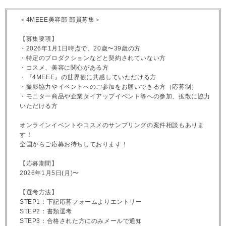
＜4MEEE美容部 部員募集＞
【募集要項】
・2026年1月1日時点で、20歳〜39歳の方
・特定のプロダクションなどと契約されていない方
・コスメ、美容に関心がある方
・『4MEEE』の世界観に共感していただける方
・撮影協力やイベントへのご参加をお願いできる方（応募制）
・モニター商品や企業タイアップイベント等への参加、拡散に協力
いただける方
オンラインイベントやコスメのサンプリングの案件相談もありま
す！
全国からご応募お待ちしております！
【応募期間】
2026年1月5日(月)〜
【選考方法】
STEP1：下記応募フォームよりエントリー
STEP2：書類選考
STEP3：合格された方にのみメールで通知