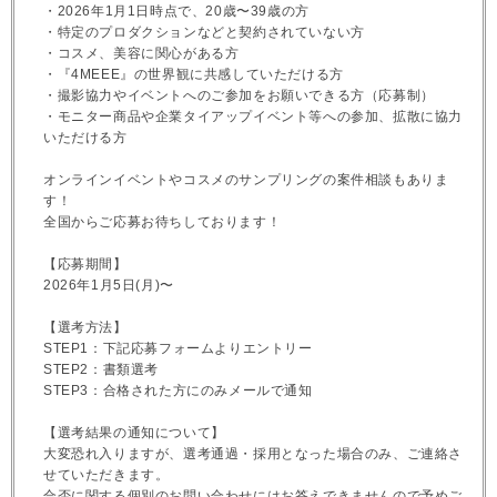
・2026年1月1日時点で、20歳〜39歳の方
・特定のプロダクションなどと契約されていない方
・コスメ、美容に関心がある方
・『4MEEE』の世界観に共感していただける方
・撮影協力やイベントへのご参加をお願いできる方（応募制）
・モニター商品や企業タイアップイベント等への参加、拡散に協力
いただける方
オンラインイベントやコスメのサンプリングの案件相談もありま
す！
全国からご応募お待ちしております！
【応募期間】
2026年1月5日(月)〜
【選考方法】
STEP1：下記応募フォームよりエントリー
STEP2：書類選考
STEP3：合格された方にのみメールで通知
【選考結果の通知について】
大変恐れ入りますが、選考通過・採用となった場合のみ、ご連絡さ
せていただきます。
合否に関する個別のお問い合わせにはお答えできませんので予めご