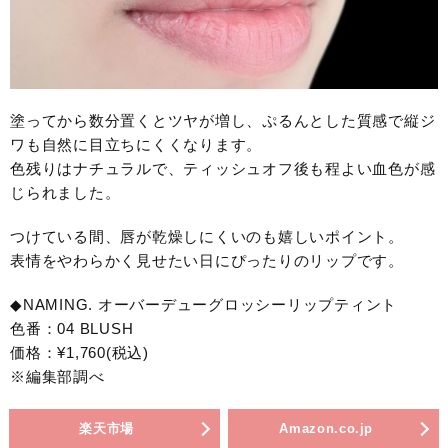
塗ってから数分置くとツヤが増し、ぷるんとした質感で縦ジ
ワも自然に目立ちにくくなります。
色残りはナチュラルで、ティッシュオフ後も程よい血色が感
じられました。
つけている間、唇が乾燥しにくいのも嬉しいポイント。
表情をやわらかく見せたい日にぴったりのリップです。
◆NAMING. オーバーデューグロッシーリップティント
色番：04 BLUSH
価格：¥1,760(税込)
※編集部調べ
楽天市場
Amazon.co.jp