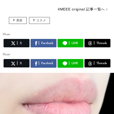
4MEEE original 記事一覧へ
美容
コスメ
Share
X
Facebook
LINE
Threads
Share
X
Facebook
LINE
Threads