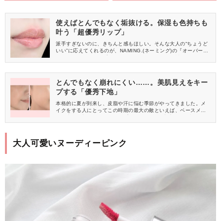
使えばとんでもなく垢抜ける。保湿も色持ちも
叶う「超優秀リップ」
派手すぎないのに、きちんと感もほしい。そんな大人の“ちょうど
いい”に応えてくれるのが、NAMING.(ネーミング)の『オーバーデ
ューグロッシーリップティント』。軽やかなツヤと透け発色で、
上品な抜け感を添えられるリップです。今回は、ほどよい血色を
添えてくれる「03 DENIA」をレビューします。
とんでもなく崩れにくい……。美肌見えをキー
プする「優秀下地」
本格的に夏が到来し、皮脂や汗に悩む季節がやってきました。メ
イクをする人にとってこの時期の最大の敵といえば、ベースメイ
クの崩れ！朝のメイクをキープしたまま、1日中涼やかな印象肌で
過ごしたいものですよね。夏の紫外線から肌を守りつつ、きちん
と血色感もアップする、人気のデパコス下地をご紹介します。
大人可愛いヌーディーピンク