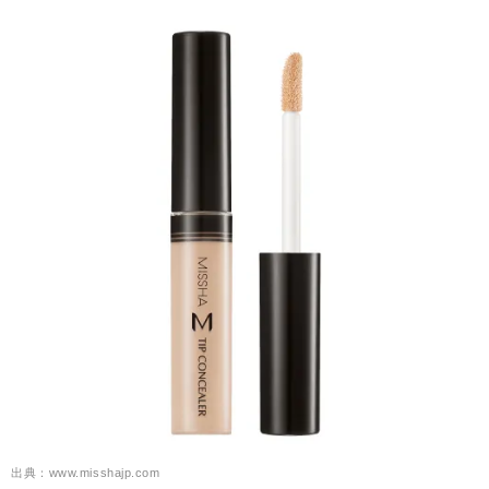
出典：www.misshajp.com