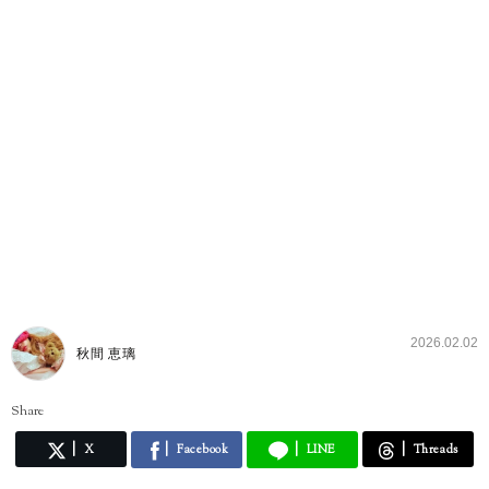
2026.02.02
秋間 恵璃
Share
X
Facebook
LINE
Threads