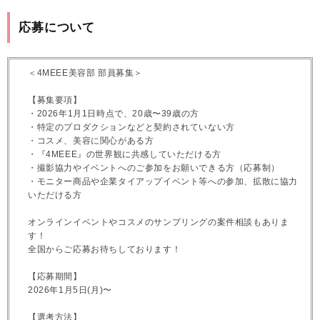
応募について
＜4MEEE美容部 部員募集＞
【募集要項】
・2026年1月1日時点で、20歳〜39歳の方
・特定のプロダクションなどと契約されていない方
・コスメ、美容に関心がある方
・『4MEEE』の世界観に共感していただける方
・撮影協力やイベントへのご参加をお願いできる方（応募制）
・モニター商品や企業タイアップイベント等への参加、拡散に協力
いただける方
オンラインイベントやコスメのサンプリングの案件相談もありま
す！
全国からご応募お待ちしております！
【応募期間】
2026年1月5日(月)〜
【選考方法】