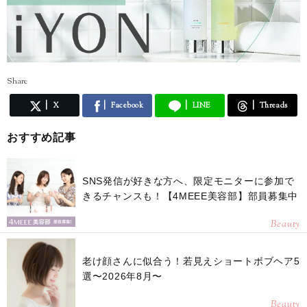
Share
X
Facebook
LINE
Threads
おすすめ記事
SNS発信が好きな方へ、限定モニターに参加で
きるチャンスも！【4MEEE美容部】部員募集中
Beauty
老け顔さんに似合う！若見えショートボブヘア5
選〜2026年8月〜
Beauty