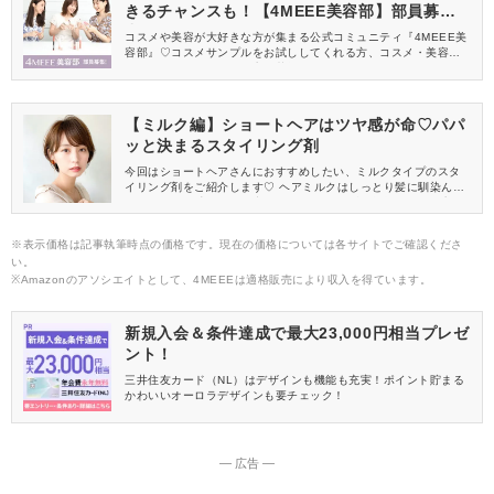
きるチャンスも！【4MEEE美容部】部員募集
中
コスメや美容が大好きな方が集まる公式コミュニティ『4MEEE美
容部』♡コスメサンプルをお試ししてくれる方、コスメ・美容情報
を一緒に発信してくれる方を募集しています！
【ミルク編】ショートヘアはツヤ感が命♡パパ
ッと決まるスタイリング剤
今回はショートヘアさんにおすすめしたい、ミルクタイプのスタ
イリング剤をご紹介します♡ ヘアミルクはしっとり髪に馴染ん
で、まとまり感やツヤを出してくれます。 髪が乾燥しやすい方に
もおすすめですよ！
※表示価格は記事執筆時点の価格です。現在の価格については各サイトでご確認くださ
い。
※Amazonのアソシエイトとして、4MEEEは適格販売により収入を得ています。
新規入会＆条件達成で最大23,000円相当プレゼ
ント！
三井住友カード（NL）はデザインも機能も充実！ポイント貯まる
かわいいオーロラデザインも要チェック！
― 広告 ―