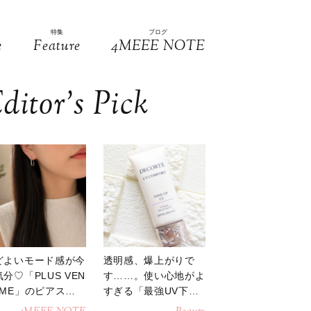
特集
ブログ
e
Feature
4MEEE NOTE
ditor’s Pick
どよいモード感が今
透明感、爆上がりで
分♡「PLUS VEN
す……。使い心地がよ
OME」のピアスが
すぎる「最強UV下
活躍
地」