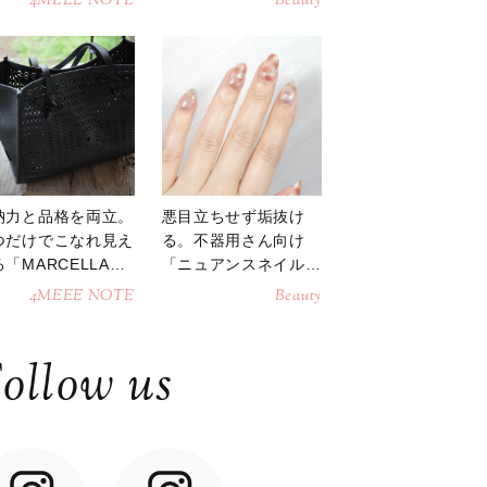
4MEEE NOTE
Beauty
納力と品格を両立。
悪目立ちせず垢抜け
つだけでこなれ見え
る。不器用さん向け
「MARCELLAト
「ニュアンスネイル」
トバッグ」
のやり方
4MEEE NOTE
Beauty
ollow us