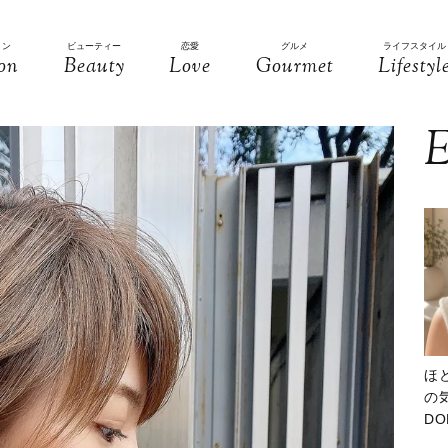
ョン
ビューティー
恋愛
グルメ
ライフスタイル
on
Beauty
Love
Gourmet
Lifestyl
E
ほ
の気
D
大