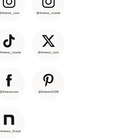
@4meee_com
@4meee_cosme
4meee_cosme
@4meee_com
@4meeecom
@4meee0198
4meee_f1real