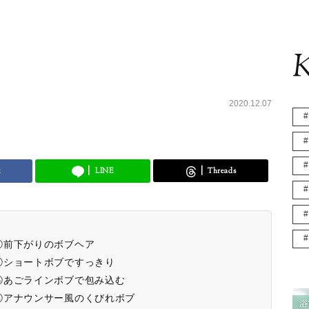
K
2020.12.07
k
LINE
Threads
①前下がりのボブヘア
②ショートボブですっきり
③あごラインボブで包み込む
④アナウンサー風のくびれボブ