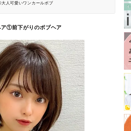
⑤大人可愛いワンカールボブ
ヘア①前下がりのボブヘア