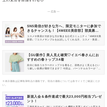
― 広告 ―
SNS発信が好きな方へ、限定モニターに参加で
きるチャンスも！【4MEEE美容部】部員募集
中
コスメや美容が大好きな方が集まる公式コミュニティ『4MEEE美
容部』♡コスメサンプルをお試ししてくれる方、コスメ・美容情報
を一緒に発信してくれる方を募集しています！
【GU新作】美人見え確実♡イエベ春さんにお
すすめの春トップス4着
自分に似合うカラーのトップスを着ると、顔色がよく見えるとい
う嬉しい効果が期待できます♡ 今回は、パーソナルカラーが「イ
エベ春」の方におすすめしたい、顔色が明るく見えるカラーのト
ップスをご紹介します。 コスパのいいGU(ジーユー)のトップスを
セレクトしたので、ぜひ参考にしてくださいね！
※表示価格は記事執筆時点の価格です。現在の価格については各サイトでご確認くださ
い。
新規入会＆条件達成で最大23,000円相当プレゼ
ント！
三井住友カード（NL）はデザインも機能も充実！ポイント貯まる