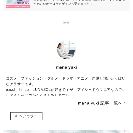
かわいいオーロラデザインも要チェック！
― 広告 ―
mana yuki
コスメ・ファッション・グルメ・ドラマ・アニメ・声優と沼がいっぱい
なアラサーです。
excel、hince、LUNASOLが好きですが、アイシャドウマニアなので推
しアイシャドウがたくさんあります♡
コスメの写真を撮るのも大好きで、眺めて一日が終わってしまうことも
mana yuki 記事一覧へ
しばしば……。
調理師免許、色彩検定3級、骨格診断アドバイザー検定3級、日本化粧品
ヘアカラー
検定2級、パーソナルカラリスト2級を持っていますが、上を目指してま
だまだ勉強中。
自分の知識や経験を活かしながら、頑張る女性の参考になる記事をお届