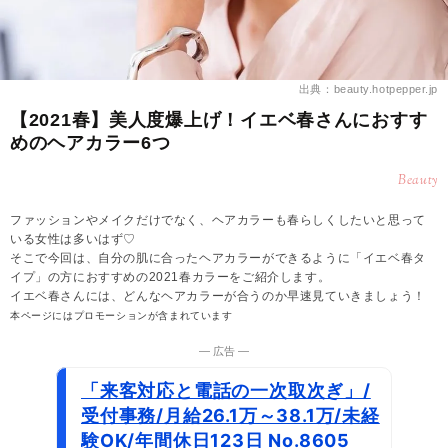
出典：beauty.hotpepper.jp
【2021春】美人度爆上げ！イエベ春さんにおすす
めのヘアカラー6つ
Beauty
ファッションやメイクだけでなく、ヘアカラーも春らしくしたいと思って
いる女性は多いはず♡
そこで今回は、自分の肌に合ったヘアカラーができるように「イエベ春タ
イプ」の方におすすめの2021春カラーをご紹介します。
イエベ春さんには、どんなヘアカラーが合うのか早速見ていきましょう！
本ページにはプロモーションが含まれています
― 広告 ―
「来客対応と電話の一次取次ぎ」/
受付事務/月給26.1万～38.1万/未経
験OK/年間休日123日 No.8605