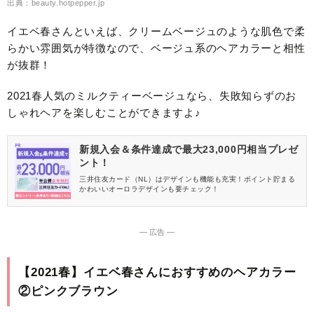
出典：beauty.hotpepper.jp
イエベ春さんといえば、クリームベージュのような肌色で柔
らかい雰囲気が特徴なので、ベージュ系のヘアカラーと相性
が抜群！
2021春人気のミルクティーベージュなら、失敗知らずのお
しゃれヘアを楽しむことができますよ♪
新規入会＆条件達成で最大23,000円相当プレゼ
ント！
三井住友カード（NL）はデザインも機能も充実！ポイント貯まる
かわいいオーロラデザインも要チェック！
― 広告 ―
【2021春】イエベ春さんにおすすめのヘアカラー
②ピンクブラウン