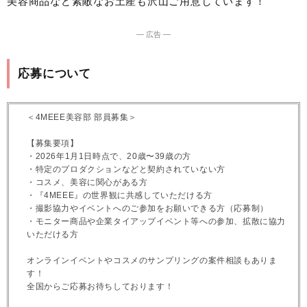
美容商品など素敵なお土産も沢山ご用意しています！
― 広告 ―
応募について
＜4MEEE美容部 部員募集＞
【募集要項】
・2026年1月1日時点で、20歳〜39歳の方
・特定のプロダクションなどと契約されていない方
・コスメ、美容に関心がある方
・『4MEEE』の世界観に共感していただける方
・撮影協力やイベントへのご参加をお願いできる方（応募制）
・モニター商品や企業タイアップイベント等への参加、拡散に協力
いただける方
オンラインイベントやコスメのサンプリングの案件相談もありま
す！
全国からご応募お待ちしております！