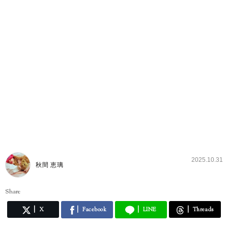
2025.10.31
秋間 恵璃
Share
X
Facebook
LINE
Threads