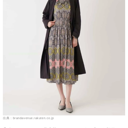
出典：brandavenue.rakuten.co.jp