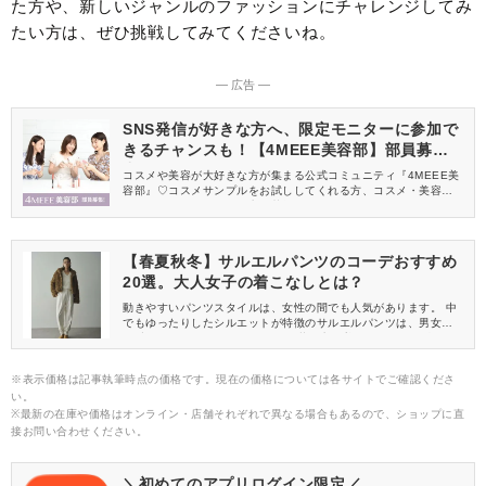
た方や、新しいジャンルのファッションにチャレンジしてみ
たい方は、ぜひ挑戦してみてくださいね。
― 広告 ―
SNS発信が好きな方へ、限定モニターに参加で
きるチャンスも！【4MEEE美容部】部員募集
中
コスメや美容が大好きな方が集まる公式コミュニティ『4MEEE美
容部』♡コスメサンプルをお試ししてくれる方、コスメ・美容情報
を一緒に発信してくれる方を募集しています！
【春夏秋冬】サルエルパンツのコーデおすすめ
20選。大人女子の着こなしとは？
動きやすいパンツスタイルは、女性の間でも人気があります。 中
でもゆったりしたシルエットが特徴のサルエルパンツは、男女か
ら愛されるアイテムです。 ただ、若い方が着るイメージが強い
と、大人の女性は敬遠していませんか？ 着こなしもわからないと
いう女性もいるようなので、大人の女性でも着こなせるサルエル
※表示価格は記事執筆時点の価格です。現在の価格については各サイトでご確認くださ
パンツコーデを季節別にご紹介します。
い。
※最新の在庫や価格はオンライン・店舗それぞれで異なる場合もあるので、ショップに直
接お問い合わせください。
＼初めてのアプリログイン限定／