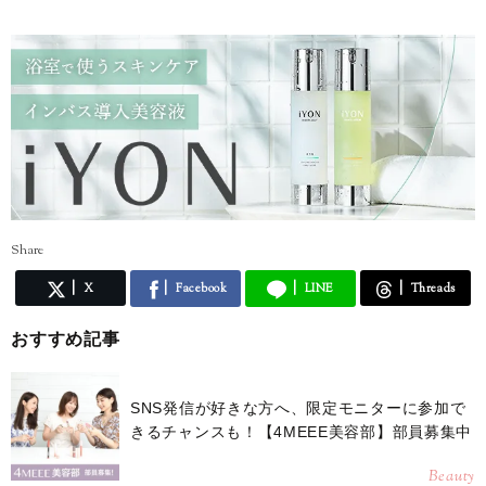
インスタグラム* @eriusa0325
https://instagram.com/eriusa0325/
メール* eriusa0325@gmail.com
(コンタクトはインスタグラムのDM、メールアドレスへお願いいたしま
す)
※恐れ入りますが、商品に関してのご質問にはお答えしかねます。
Share
X
Facebook
LINE
Threads
おすすめ記事
SNS発信が好きな方へ、限定モニターに参加で
きるチャンスも！【4MEEE美容部】部員募集中
Beauty