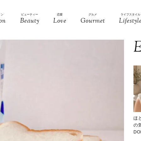
ョン
ビューティー
恋愛
グルメ
ライフスタイル
on
Beauty
Love
Gourmet
Lifestyl
E
ほ
の気
D
大