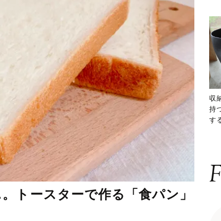
収
持
する
ー
F
…。トースターで作る「食パン」