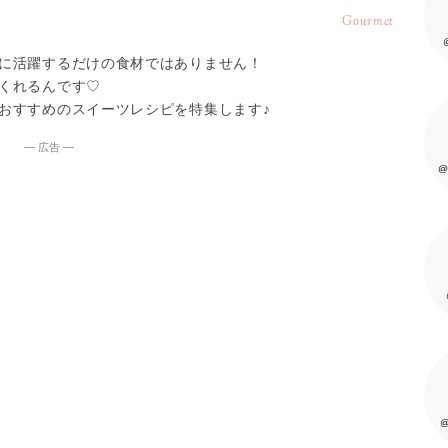
Gourmet
に活躍するだけの食材ではありません！
くれるんです♡
おすすめのスイーツレシピを特集します♪
― 広告 ―
@
@