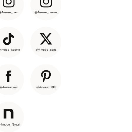
@4meee_com
@4meee_cosme
4meee_cosme
@4meee_com
@4meeecom
@4meee0198
4meee_f1real