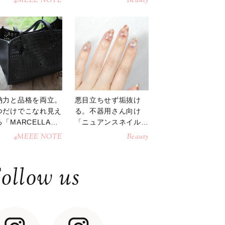
4MEEE NOTE
Beauty
納力と品格を両立。
悪目立ちせず垢抜け
つだけでこなれ見え
る。不器用さん向け
「MARCELLAト
「ニュアンスネイル」
トバッグ」
のやり方
4MEEE NOTE
Beauty
ollow us