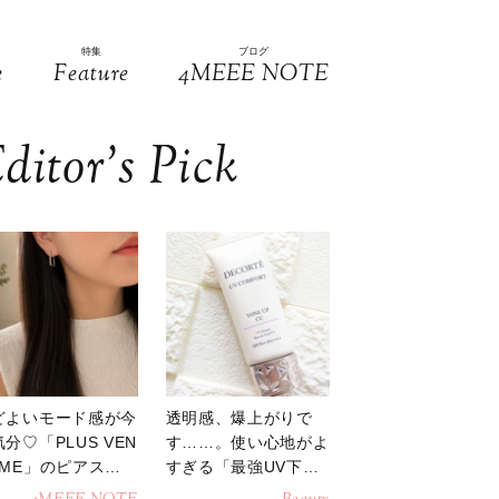
特集
ブログ
e
Feature
4MEEE NOTE
ditor’s Pick
どよいモード感が今
透明感、爆上がりで
分♡「PLUS VEN
す……。使い心地がよ
OME」のピアスが
すぎる「最強UV下
活躍
地」