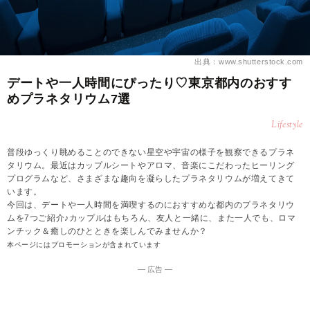
出典：www.shutterstock.com
デートや一人時間にぴったり♡東京都内のおすす
めプラネタリウム7選
Lifestyle
普段ゆっくり眺めることのできない星空や宇宙の様子を観察できるプラネ
タリウム。最近はカップルシートやアロマ、音楽にこだわったヒーリング
プログラムなど、さまざまな趣向を凝らしたプラネタリウムが増えてきて
います。
今回は、デートや一人時間を満喫するのにおすすめな都内のプラネタリウ
ムを7つご紹介♪カップルはもちろん、友人と一緒に、また一人でも、ロマ
ンチック＆癒しのひとときを楽しんでみませんか？
本ページにはプロモーションが含まれています
― 広告 ―