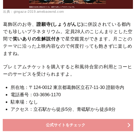
出典：gingaza-2019.amebaownd.com
葛飾区のお寺、
證願寺(しょうがんじ)
に併設されている都内
でも珍しいプラネタリウム。定員28人のこじんまりとした空
間で
笑いありの生解説付き
で星空鑑賞ができます。月ごとの
テーマに沿った上映内容なので何度行っても飽きずに楽しめ
ますね。
プレミアムチケットを購入すると和風待合室の利用とコーヒ
ーのサービスを受けられますよ。
所在地：〒124-0012 東京都葛飾区立石7-11-30 證願寺内
電話番号：03-3696-1170
駐車場：なし
アクセス：立石駅から徒歩5分、青砥駅から徒歩8分
公式サイトをチェック