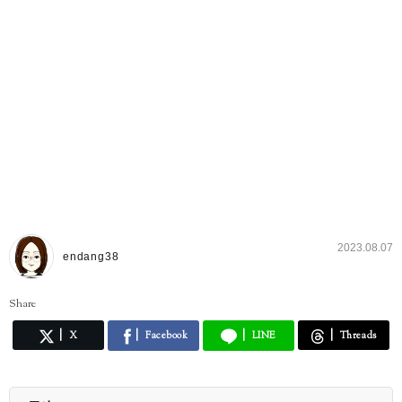
2023.08.07
endang38
Share
X
Facebook
LINE
Threads