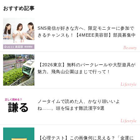
おすすめ記事
SNS発信が好きな方へ、限定モニターに参加で
きるチャンスも！【4MEEE美容部】部員募集中
Beauty
【2026東京】無料のパークレールや大型遊具が
魅力。飛鳥山公園はまじで行って！
Lifestyle
ノータイムで読めた人、かなり頭いいよ
ね……。頭を悩ます難読漢字9選
Lifestyle
【心理テスト】この画像何に見える？「金運に