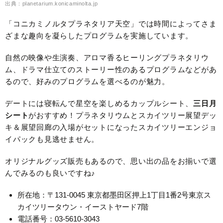
出典：planetarium.konicaminolta.jp
「コニカミノルタプラネタリア天空」では時間によってさま
ざまな趣向を凝らしたプログラムを実施しています。
自然の映像や生演奏、アロマ香るヒーリングプラネタリウ
ム、ドラマ仕立てのストーリー性のあるプログラムなどがあ
るので、好みのプログラムを選べるのが魅力。
デートには寝転んで星空を楽しめるカップルシート、
三日月
シート
がおすすめ！プラネタリウムとスカイツリー展望デッ
キ＆展望回廊の入場がセットになったスカイツリーエンジョ
イパックも見逃せません。
オリジナルグッズ販売もあるので、思い出の品をお揃いで選
んでみるのも良いですね♪
所在地：〒131-0045 東京都墨田区押上1丁目1番2号東京ス
カイツリータウン・イーストヤード7階
電話番号：03-5610-3043