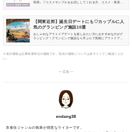
容部』♡コスメサンプルをお試ししてくれる方、コスメ・美容情報
を一緒に発信してくれる方を募集しています！
【関東近郊】誕生日デートにも♡カップルに人
気のグランピング施設10選
おしゃれなアウトドアデートを楽しみたい方におすすめなのがグ
ランピング！グランピング施設なら手ぶらで気軽にアウトドアデ
ートができ、二人きりでロマンティックな空間を楽しめますよ♡関
東近郊にあるカップルにおすすめの人気グランピング施設をご紹
介。彼と一緒に行きたくなる施設が、きっと見つかりますよ♪
※表示価格は記事執筆時点の価格です。現在の価格については各サイトでご確認くださ
い。
― 広告 ―
endang38
衣食住ジャンルの執筆が得意なライターです。