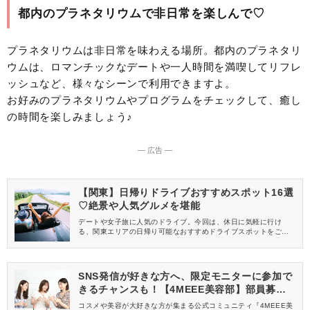
都内のプラネタリウムで非日常を楽しんで♡
プラネタリウムは非日常を味わえる場所。都内のプラネタリ
ウムは、ロマンチックなデートや一人時間を満喫してリフレ
ッシュなど、様々なシーンで利用できますよ。
お好みのプラネタリウムやプログラムをチェックして、癒し
の時間を楽しみましょう♪
― 広告 ―
【関東】日帰りドライブおすすめスポット16選
♡絶景や人気グルメを堪能
デートや女子旅に人気のドライブ。今回は、休日に気軽に行け
る、関東エリアの日帰り可能なおすすめドライブスポットをご紹
介します。東京都内のほか、千葉県や神奈川県、埼玉県の絶景ス
ポット、そしてショッピングやグルメも楽しめるスポットが満載
ですよ♪
SNS発信が好きな方へ、限定モニターに参加で
きるチャンスも！【4MEEE美容部】部員募集
中
コスメや美容が大好きな方が集まる公式コミュニティ『4MEEE美