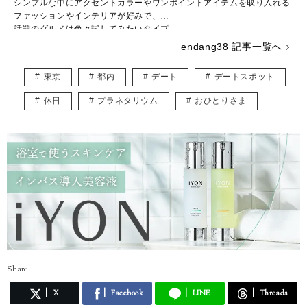
シンプルな中にアクセントカラーやワンポイントアイテムを取り入れる
ファッションやインテリアが好みで、
話題のグルメは色々試してみたいタイプ。
endang38 記事一覧へ
旅行会社勤務経験があるほどの旅好き♡
風景やおいしいもの、かわいいものの写真を撮るのも好き♡
東京
都内
デート
デートスポット
読んでいてワクワクするような情報を、私自身も楽しみながら提供して
いきます！
休日
プラネタリウム
おひとりさま
Share
X
Facebook
LINE
Threads