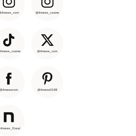
@4meee_com
@4meee_cosme
4meee_cosme
@4meee_com
@4meeecom
@4meee0198
4meee_f1real