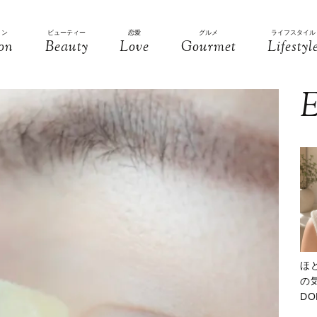
ョン
ビューティー
恋愛
グルメ
ライフスタイル
on
Beauty
Love
Gourmet
Lifestyl
E
ほ
の気
D
大