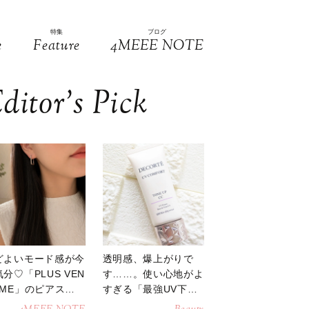
特集
ブログ
e
Feature
4MEEE NOTE
ditor’s Pick
どよいモード感が今
透明感、爆上がりで
分♡「PLUS VEN
す……。使い心地がよ
OME」のピアスが
すぎる「最強UV下
活躍
地」