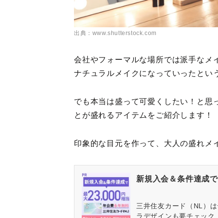
出典：www.shutterstock.com
会社やフォーマルな場所では派手なメ
ナチュラルメイクになっていったとい
でも本当は盛って可愛くしたい！と思
とが盛れるアイテムをご紹介します！
印象的な目元を作って、大人の盛れメ
新規入会＆条件達成で最
三井住友カード（NL）
ラデザインも要チェック