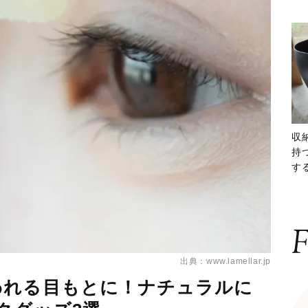
収
持
する
ー
F
出典：www.lamellar.jp
われる目もとに！ナチュラルに