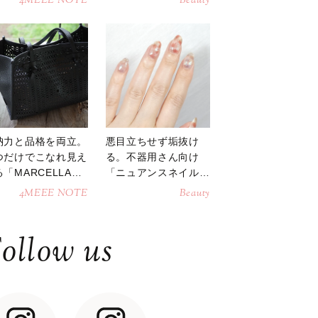
4MEEE NOTE
Beauty
納力と品格を両立。
悪目立ちせず垢抜け
つだけでこなれ見え
る。不器用さん向け
「MARCELLAト
「ニュアンスネイル」
トバッグ」
のやり方
4MEEE NOTE
Beauty
ollow us