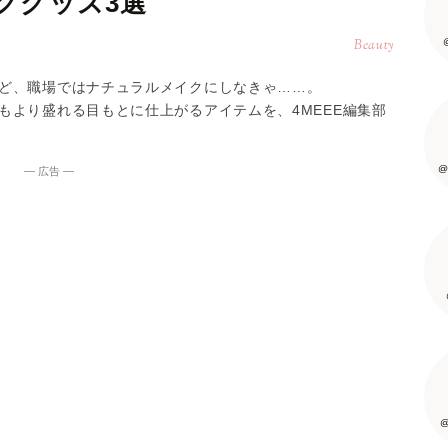
クグッズ3選
Beauty
ど、職場ではナチュラルメイクにしなきゃ……。
もより盛れる目もとに仕上がるアイテムを、4MEEE編集部
@
― 広告 ―
@