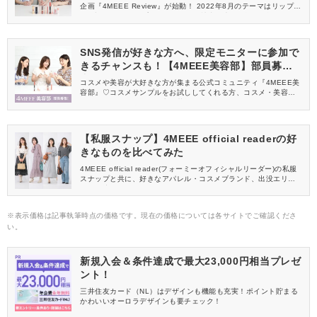
企画『4MEEE Review』が始動！ 2022年8月のテーマはリップ。
10ブランドのリップをコスメ好きな読者代表の3名が、全レビュー
します。
SNS発信が好きな方へ、限定モニターに参加で
きるチャンスも！【4MEEE美容部】部員募集
中
コスメや美容が大好きな方が集まる公式コミュニティ『4MEEE美
容部』♡コスメサンプルをお試ししてくれる方、コスメ・美容情報
を一緒に発信してくれる方を募集しています！
【私服スナップ】4MEEE official readerの好
きなものを比べてみた
4MEEE official reader(フォーミーオフィシャルリーダー)の私服
スナップと共に、好きなアパレル・コスメブランド、出没エリア
などを比べてみました！
※表示価格は記事執筆時点の価格です。現在の価格については各サイトでご確認くださ
い。
新規入会＆条件達成で最大23,000円相当プレゼ
ント！
三井住友カード（NL）はデザインも機能も充実！ポイント貯まる
かわいいオーロラデザインも要チェック！