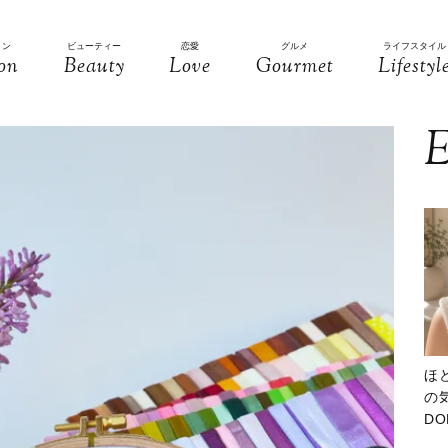
ョン
ビューティー
恋愛
グルメ
ライフスタイル
on
Beauty
Love
Gourmet
Lifestyl
E
ほ
の気
D
大