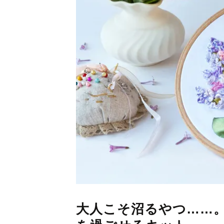
大人こそ沼るやつ……