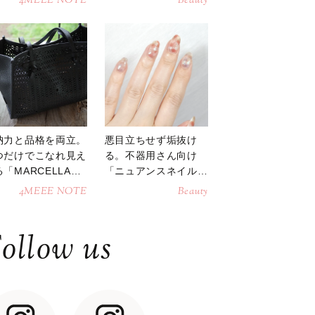
4MEEE NOTE
Beauty
納力と品格を両立。
悪目立ちせず垢抜け
つだけでこなれ見え
る。不器用さん向け
「MARCELLAト
「ニュアンスネイル」
トバッグ」
のやり方
4MEEE NOTE
Beauty
ollow us