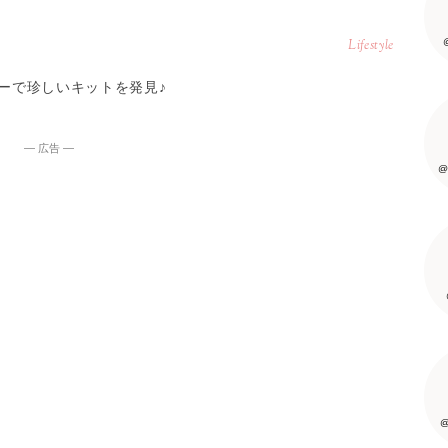
Lifestyle
ナーで珍しいキットを発見♪
― 広告 ―
@
@