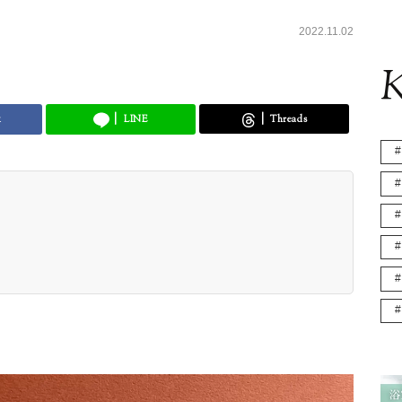
2022.11.02
K
k
LINE
Threads