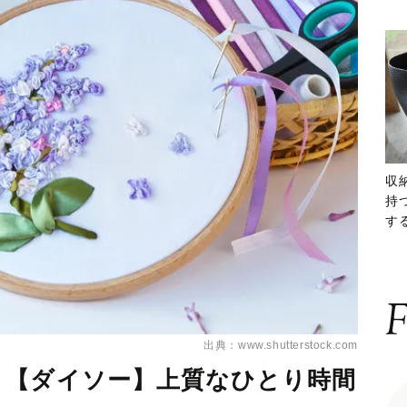
収
持
する
ー
F
出典：www.shutterstock.com
。【ダイソー】上質なひとり時間