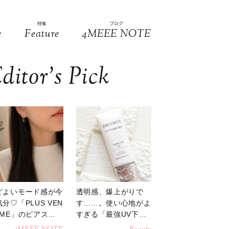
特集
ブログ
e
Feature
4MEEE NOTE
ditor’s Pick
どよいモード感が今
透明感、爆上がりで
分♡「PLUS VEN
す……。使い心地がよ
OME」のピアスが
すぎる「最強UV下
活躍
地」