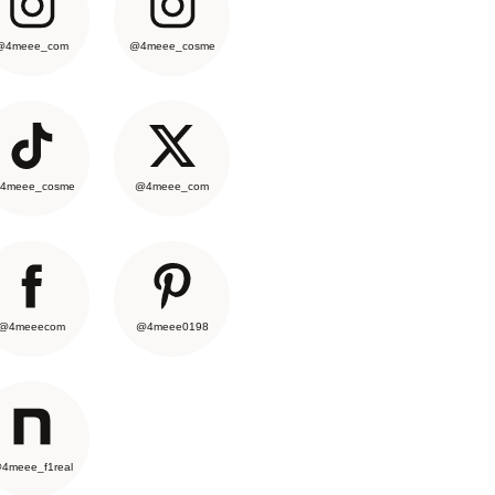
@4meee_com
@4meee_cosme
4meee_cosme
@4meee_com
@4meeecom
@4meee0198
4meee_f1real