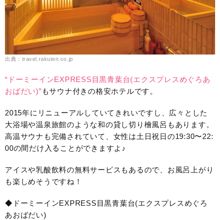
出典：travel.rakuten.co.jp
“ドーミーインEXPRESS目黒青葉台(エクスプレスめぐろあ
おばだい)”
もサウナ付きの格安ホテルです。
2015年にリニューアルしていてきれいですし、広々とした
大浴場や温泉旅館のような和の貸し切り檜風呂もあります。
高温サウナも完備されていて、女性は土日祝日の19:30〜22:
00の間だけ入ることができますよ♪
アイスや乳酸飲料の無料サービスもあるので、お風呂上がり
も楽しめそうですね！
◆ドーミーインEXPRESS目黒青葉台(エクスプレスめぐろ
あおばだい)