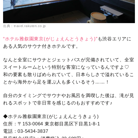
出典：travel.rakuten.co.jp
“ホテル雅叙園東京(がじょえんとうきょう)”
も渋谷エリアに
ある人気のサウナ付きホテルです。
なんと全室にサウナとジェットバスが完備されていて、全室
スイートルームという特別な客室になっているんですよ♡
和の要素も散りばめられていて、日本らしさで溢れているこ
とから海外から足を運ぶ人も多くいるそう……！
自分のタイミングでサウナやお風呂を満喫した後は、滝が見
れるスポットで非日常を感じるのもおすすめです♪
◆ホテル雅叙園東京(がじょえんとうきょう)
住所：〒153-0064 東京都目黒区下目黒1-8-1
電話：03-5434-3837