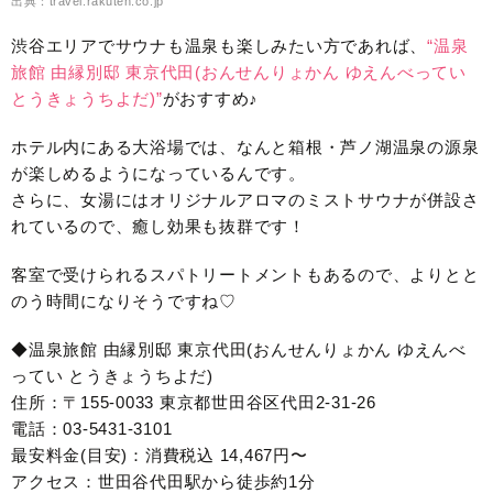
出典：travel.rakuten.co.jp
渋谷エリアでサウナも温泉も楽しみたい方であれば、
“温泉
旅館 由縁別邸 東京代田(おんせんりょかん ゆえんべってい
とうきょうちよだ)”
がおすすめ♪
ホテル内にある大浴場では、なんと箱根・芦ノ湖温泉の源泉
が楽しめるようになっているんです。
さらに、女湯にはオリジナルアロマのミストサウナが併設さ
れているので、癒し効果も抜群です！
客室で受けられるスパトリートメントもあるので、よりとと
のう時間になりそうですね♡
◆温泉旅館 由縁別邸 東京代田(おんせんりょかん ゆえんべ
ってい とうきょうちよだ)
住所：〒155-0033 東京都世田谷区代田2-31-26
電話：03-5431-3101
最安料金(目安)：消費税込 14,467円〜
アクセス：世田谷代田駅から徒歩約1分