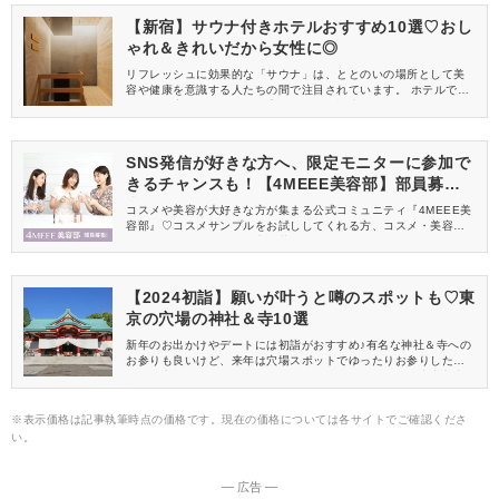
【新宿】サウナ付きホテルおすすめ10選♡おし
ゃれ＆きれいだから女性に◎
リフレッシュに効果的な「サウナ」は、ととのいの場所として美
容や健康を意識する人たちの間で注目されています。 ホテルでも
サウナを完備するところが増えていて、旅先でも気軽に楽しめま
すよ♡ そこで今回は、おすすめのサウナ付きホテル【新宿編】を
ご紹介します！
SNS発信が好きな方へ、限定モニターに参加で
きるチャンスも！【4MEEE美容部】部員募集
中
コスメや美容が大好きな方が集まる公式コミュニティ『4MEEE美
容部』♡コスメサンプルをお試ししてくれる方、コスメ・美容情報
を一緒に発信してくれる方を募集しています！
【2024初詣】願いが叶うと噂のスポットも♡東
京の穴場の神社＆寺10選
新年のお出かけやデートには初詣がおすすめ♪有名な神社＆寺への
お参りも良いけど、来年は穴場スポットでゆったりお参りしたい
という方も多いのではないでしょうか？そこで今回は、東京都内
の初詣におすすめな穴場の神社＆寺を厳選しました。比較的空い
ている日にちや時間帯、またどんなご利益があるのかもまとめた
※表示価格は記事執筆時点の価格です。現在の価格については各サイトでご確認くださ
ので、ぜひ参考にしてみてください。
い。
― 広告 ―