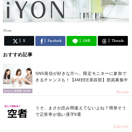
Share
X
Facebook
LINE
Threads
おすすめ記事
SNS発信が好きな方へ、限定モニターに参加で
きるチャンスも！【4MEEE美容部】部員募集中
Beauty
うそ、まさか読み間違えてないよね？簡単そう
で正答率が低い漢字9選
Lifestyle