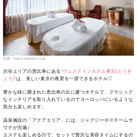
出典：travel.rakuten.co.jp
渋谷エリアの恵比寿にある
“ウェスティンホテル東京(とうき
ょう)”
は、美しい東京の夜景を一望できるホテル♡
豊かな緑に囲まれた恵比寿の丘に建つホテルで、クラシック
なインテリアを取り入れているのでヨーロッパにいるような
気分も楽しめます。
温泉施設の「アクアエリア」には、ジャグジーやスチームサ
ウナが完備♪
エステも楽しめるので、セットで贅沢な美容タイムにするの