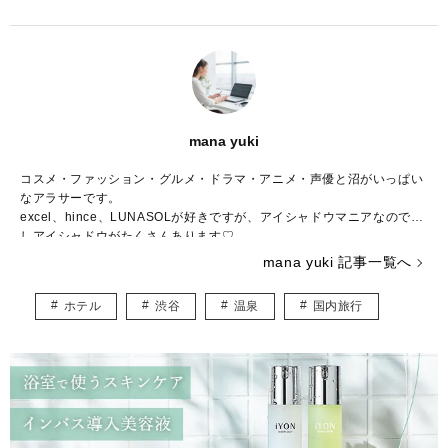
mana yuki
コスメ・ファッション・グルメ・ドラマ・アニメ・声優と沼がいっぱい
なアラサーです。
excel、hince、LUNASOLが好きですが、アイシャドウマニアなので推
しアイシャドウがたくさんあります♡
コスメの写真を撮るのも大好きで、眺めて一日が終わってしまうことも
mana yuki 記事一覧へ
しばしば……。
調理師免許、色彩検定3級、骨格診断アドバイザー検定3級、日本化粧品
ホテル
渋谷
温泉
国内旅行
検定2級、パーソナルカラリスト2級を持っていますが、上を目指してま
だまだ勉強中。
自分の知識や経験を活かしながら、頑張る女性の参考になる記事をお届
けできたら嬉しいです♪