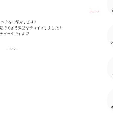
Beauty
ムヘアをご紹介します♪
期待できる髪型をチョイスしました！
チェックですよ♡
@
― 広告 ―
@