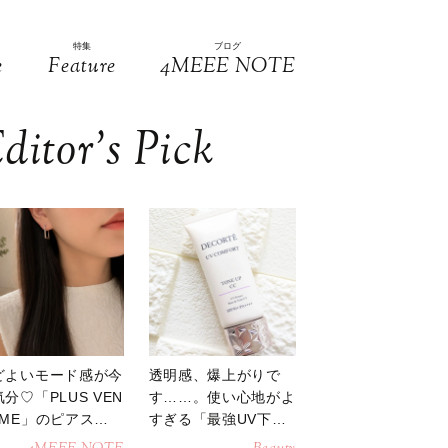
特集
ブログ
e
Feature
4MEEE NOTE
ditor’s Pick
どよいモード感が今
透明感、爆上がりで
分♡「PLUS VEN
す……。使い心地がよ
OME」のピアスが
すぎる「最強UV下
活躍
地」