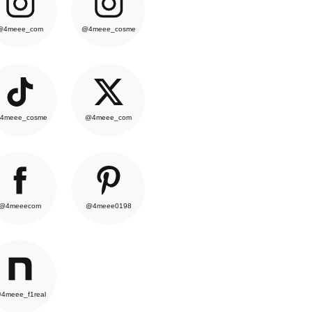
@4meee_com
@4meee_cosme
4meee_cosme
@4meee_com
@4meeecom
@4meee0198
4meee_f1real