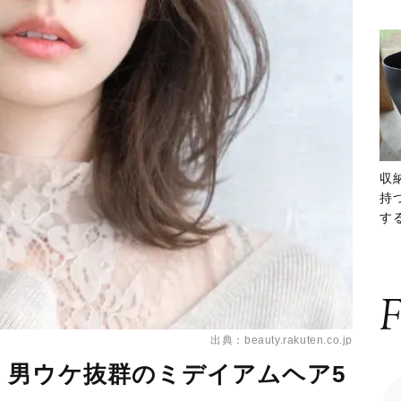
収
持
する
ー
F
出典：beauty.rakuten.co.jp
！男ウケ抜群のミデイアムヘア5