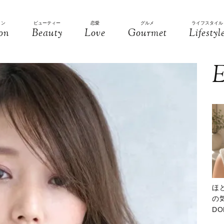
ョン
ビューティー
恋愛
グルメ
ライフスタイル
on
Beauty
Love
Gourmet
Lifestyl
E
ほ
の気
D
大