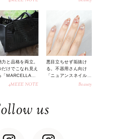
4MEEE NOTE
Beauty
納力と品格を両立。
悪目立ちせず垢抜け
つだけでこなれ見え
る。不器用さん向け
「MARCELLAト
「ニュアンスネイル」
トバッグ」
のやり方
4MEEE NOTE
Beauty
ollow us