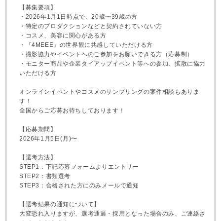
【募集要項】
・2026年1月1日時点で、20歳〜39歳の方
・特定のプロダクションなどと契約されていない方
・コスメ、美容に関心がある方
・『4MEEE』の世界観に共感していただける方
・撮影協力やイベントへのご参加をお願いできる方（応募制）
・モニター商品や企業タイアップイベント等への参加、拡散に協力
いただける方
オンラインイベントやコスメのサンプリングの案件相談もありま
す！
全国からご応募お待ちしております！
【応募期間】
2026年1月5日(月)〜
【選考方法】
STEP1：下記応募フォームよりエントリー
STEP2：書類選考
STEP3：合格された方にのみメールで通知
【選考結果の通知について】
大変恐れ入りますが、選考通過・採用となった場合のみ、ご連絡さ