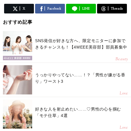
X
Facebook
LINE
Threads
おすすめ記事
SNS発信が好きな方へ、限定モニターに参加で
きるチャンスも！【4MEEE美容部】部員募集中
Beauty
うっかりやってない……！？「男性が嫌がる香
り」ワースト3
Love
好きな人を射止めたい……♡男性の心を掴む
「モテ仕草」4選
Love