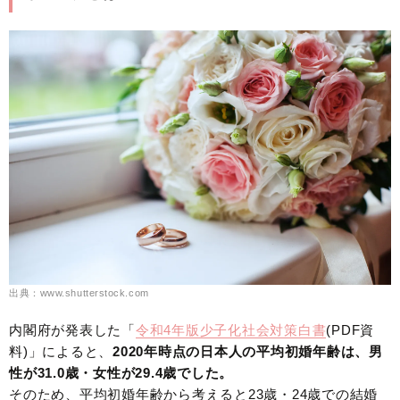
出典：www.shutterstock.com
内閣府が発表した「
令和4年版少子化社会対策白書
(PDF資
料)」によると、
2020年時点の日本人の平均初婚年齢は、男
性が31.0歳・女性が29.4歳でした。
そのため、平均初婚年齢から考えると23歳・24歳での結婚