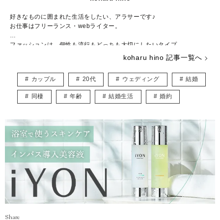
好きなものに囲まれた生活をしたい、アラサーです♪
お仕事はフリーランス・webライター。
ファッションは、個性も流行もどっちも大切にしたいタイプ。
コスメは、より良いものを求めて日々研究中です！
koharu hino 記事一覧へ
舞台やコンサート鑑賞が元気の源♡
海外ドラマや漫画を見ながら家にこもるのも大好き。
カップル
20代
ウェディング
結婚
アラサー女子等身大の悩みを共有しながら、様々な情報を発信していき
同棲
年齢
結婚生活
婚約
ます！
Share