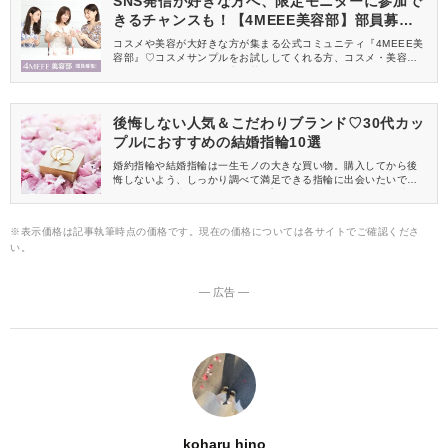
SNS発信が好きな方へ、限定モニターに参加で
きるチャンスも！【4MEEE美容部】部員募集
中
コスメや美容が大好きな方が集まる公式コミュニティ『4MEEE美
容部』♡コスメサンプルをお試ししてくれる方、コスメ・美容情報
を一緒に発信してくれる方を募集しています！
後悔しない人気＆こだわりブランド♡30代カッ
プルにおすすめの結婚指輪10選
婚約指輪や結婚指輪は一生モノの大きな買い物。購入してから後
悔しないよう、しっかり調べて満足できる指輪に出会いたいです
よね。この記事では、30代カップルに人気＆おすすめの結婚指輪
をご紹介します。30代に相応しいブランドやデザインを選んだの
で、きっと気になる指輪が見つかりますよ♪
※表示価格は記事執筆時点の価格です。現在の価格については各サイトでご確認くださ
い。
― 広告 ―
koharu hino