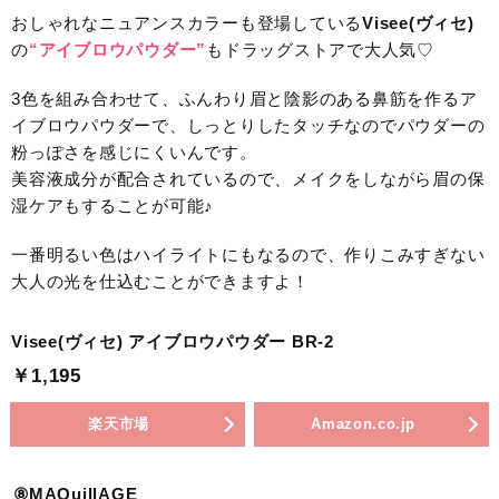
おしゃれなニュアンスカラーも登場している
Visee(ヴィセ)
の
“アイブロウパウダー”
もドラッグストアで大人気♡
3色を組み合わせて、ふんわり眉と陰影のある鼻筋を作るア
イブロウパウダーで、しっとりしたタッチなのでパウダーの
粉っぽさを感じにくいんです。
美容液成分が配合されているので、メイクをしながら眉の保
湿ケアもすることが可能♪
一番明るい色はハイライトにもなるので、作りこみすぎない
大人の光を仕込むことができますよ！
Visee(ヴィセ) アイブロウパウダー BR-2
￥1,195
楽天市場
Amazon.co.jp
⑧MAQuillAGE