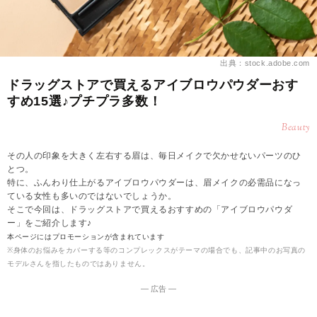
出典：stock.adobe.com
ドラッグストアで買えるアイブロウパウダーおす
すめ15選♪プチプラ多数！
Beauty
その人の印象を大きく左右する眉は、毎日メイクで欠かせないパーツのひ
とつ。
特に、ふんわり仕上がるアイブロウパウダーは、眉メイクの必需品になっ
ている女性も多いのではないでしょうか。
そこで今回は、ドラッグストアで買えるおすすめの「アイブロウパウダ
ー」をご紹介します♪
本ページにはプロモーションが含まれています
※身体のお悩みをカバーする等のコンプレックスがテーマの場合でも、記事中のお写真の
モデルさんを指したものではありません。
― 広告 ―