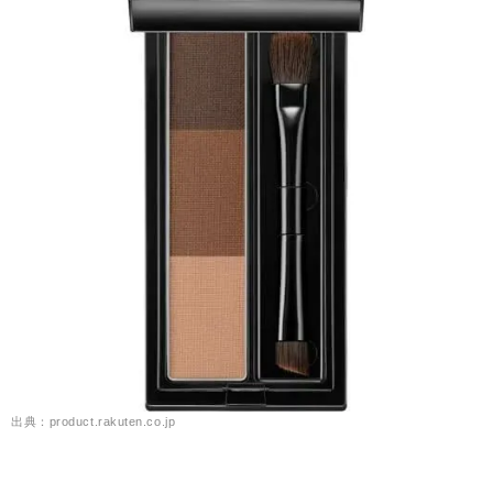
出典：product.rakuten.co.jp