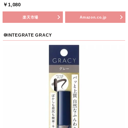
￥1,080
楽天市場
Amazon.co.jp
⑩INTEGRATE GRACY