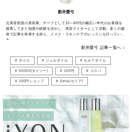
新井愛弓
元美容部員の美容家。チーフとして10～80代の幅広い年代のお客様を
接客してきた知識や経験を活かし、美容ライターとして活動。多くの媒
体で記事を執筆する傍ら、メイク・スキンケアのレッスンも行ってい
る。
新井愛弓 記事一覧へ
【保有資格】
日本化粧品検定1級・特級コスメコンシェルジュ・スキンケアアドバイ
ネイル
ジェルネイル
セルフネイル
ザー・スキンケアカウンセラー
DAISO(ダイソー)
100均
コスパ
Instagram：
https://www.instagram.com/___aaiimii
100円ショップ
Seria(セリア)