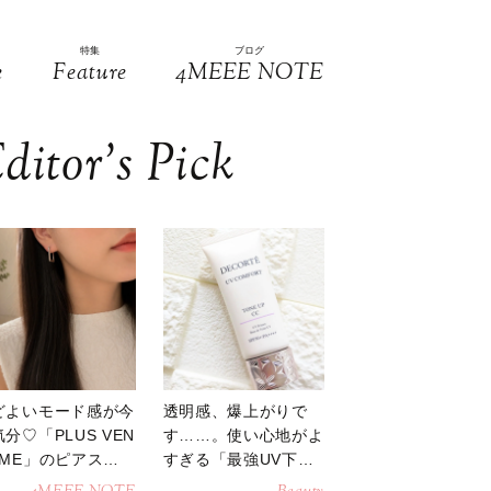
特集
ブログ
e
Feature
4MEEE NOTE
ditor’s Pick
どよいモード感が今
透明感、爆上がりで
分♡「PLUS VEN
す……。使い心地がよ
OME」のピアスが
すぎる「最強UV下
活躍
地」