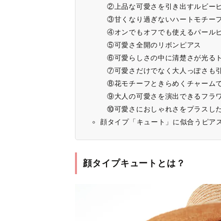
②上品な可愛さを引き出すルビー
③甘くなり過ぎないハートモチー
④オンでもオフでも使えるパール
⑤可愛さ全開のリボンピアス
⑥可愛らしさの中に清楚さが光る
⑦可愛さだけでなく大人っぽさも
⑧花モチーフときらめくチャーム
⑨大人の可愛さを演出できるフラ
⑩可愛さにおしゃれさをプラスし
顔タイプ「キュート」に似合うピア
顔タイプキュートとは？