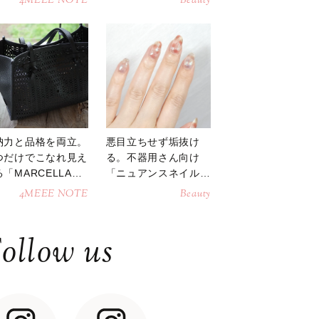
4MEEE NOTE
Beauty
納力と品格を両立。
悪目立ちせず垢抜け
つだけでこなれ見え
る。不器用さん向け
「MARCELLAト
「ニュアンスネイル」
トバッグ」
のやり方
4MEEE NOTE
Beauty
ollow us