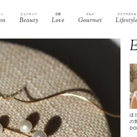
ョン
ビューティー
恋愛
グルメ
ライフスタイル
on
Beauty
Love
Gourmet
Lifestyl
E
ほ
の気
D
大