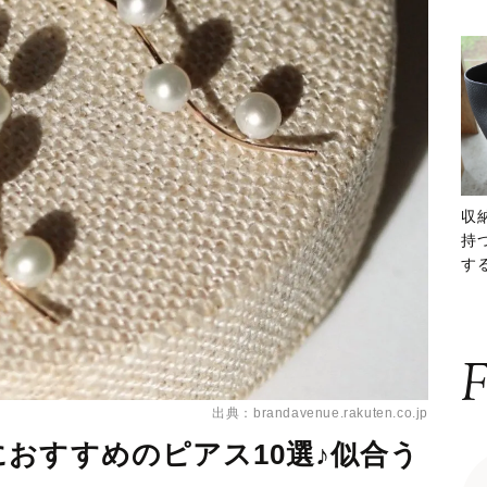
収
持
する
ー
F
出典：brandavenue.rakuten.co.jp
おすすめのピアス10選♪似合う