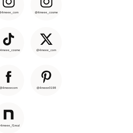
@4meee_com
@4meee_cosme
4meee_cosme
@4meee_com
@4meeecom
@4meee0198
4meee_f1real