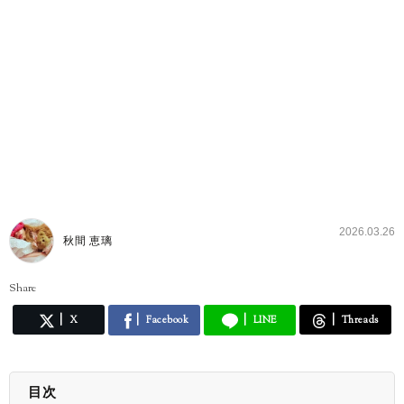
2026.03.26
秋間 恵璃
Share
X
Facebook
LINE
Threads
目次