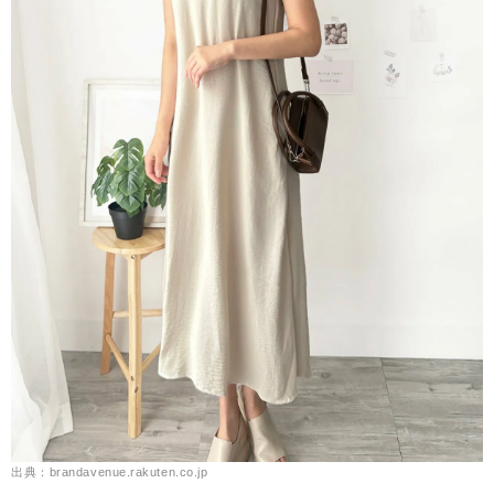
出典：brandavenue.rakuten.co.jp