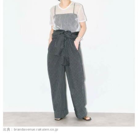
出典：brandavenue.rakuten.co.jp