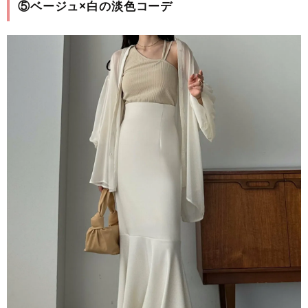
⑤ベージュ×白の淡色コーデ