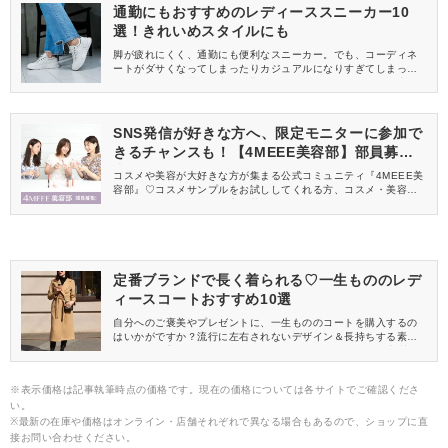
通勤にもおすすめのレディーススニーカー10
選！きれいめスタイルにも
脚が疲れにくく、通勤にも便利なスニーカー。でも、コーディネ
ートがダサくなってしまったりカジュアルになりすぎてしまった
り、スニーカー選びは意外と難しいですよね。そこでこの記事で
は、通勤コーデにも合うスニーカーの選び方やおすすめのレディ
ーススニーカーをご紹介します。程よいカジュアルさ＆おしゃれ
にキマるものを選んだので、きっと履いてみたいスニーカーが見
SNS発信が好きな方へ、限定モニターに参加で
つかるはず♪
きるチャンスも！【4MEEE美容部】部員募集
中
コスメや美容が大好きな方が集まる公式コミュニティ『4MEEE美
容部』♡コスメサンプルをお試ししてくれる方、コスメ・美容情報
を一緒に発信してくれる方を募集しています！
定番ブランドで長く着られる♡一生もののレデ
ィースコートおすすめ10選
自分へのご褒美やプレゼントに、一生もののコートを購入するの
はいかがですか？流行に左右されないデザイン＆長持ちする素材
なら、長く着られてコスパも◎ディテールまでこだわった上質コー
トはコーディネートを格上げしてくれますよ♡この記事では、おす
すめの定番ブランドを中心に、一生もののレディースコートをご
※表示価格は記事執筆時点の価格です。現在の価格については各サイトでご確認くださ
紹介します。ぜひ気になるコートを見つけてください♪
い。
※最新の在庫や価格はオンライン・店舗それぞれで異なる場合もあるので、ショップに直
接お問い合わせください。