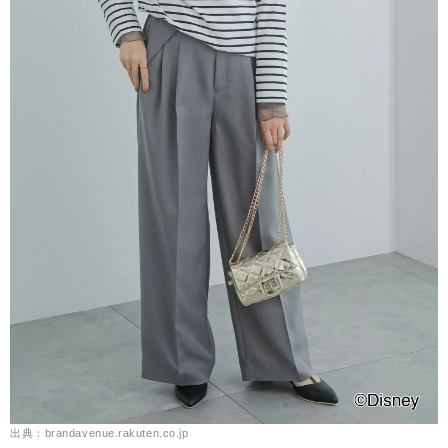
出典：brandavenue.rakuten.co.jp