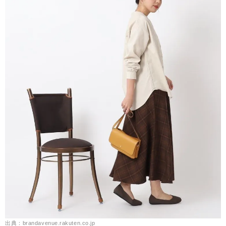
出典：brandavenue.rakuten.co.jp