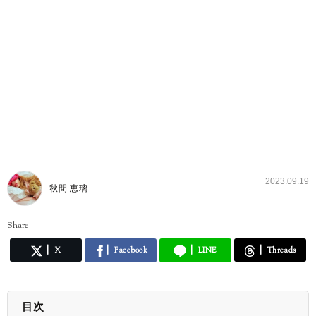
2023.09.19
秋間 恵璃
Share
X
Facebook
LINE
Threads
目次