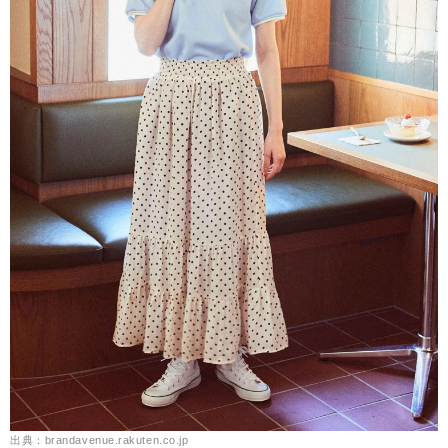
出典：brandavenue.rakuten.co.jp