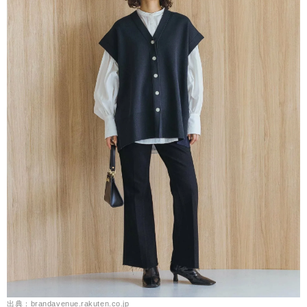
出典：brandavenue.rakuten.co.jp