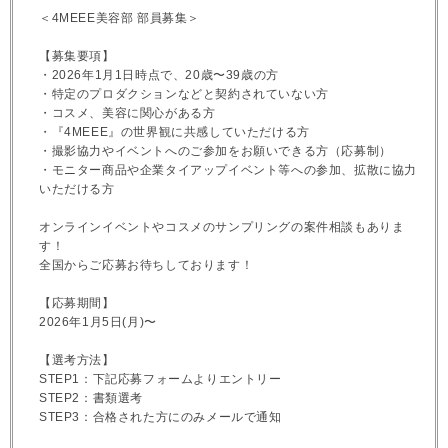
＜4MEEE美容部 部員募集＞
【募集要項】
・2026年1月1日時点で、20歳〜39歳の方
・特定のプロダクションなどと契約されていない方
・コスメ、美容に関心がある方
・『4MEEE』の世界観に共感していただける方
・撮影協力やイベントへのご参加をお願いできる方（応募制）
・モニター商品や企業タイアップイベント等への参加、拡散に協力
いただける方
オンラインイベントやコスメのサンプリングの案件相談もありま
す！
全国からご応募お待ちしております！
【応募期間】
2026年1月5日(月)〜
【選考方法】
STEP1：下記応募フォームよりエントリー
STEP2：書類選考
STEP3：合格された方にのみメールで通知