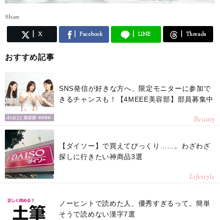
Share
X
Facebook
LINE
Threads
おすすめ記事
SNS発信が好きな方へ、限定モニターに参加で
きるチャンスも！【4MEEE美容部】部員募集中
Beauty
【ダイソー】で買えてびっくり……。わざわざ
探しに行きたい神商品3選
Lifestyle
ノーヒントで読めた人、優秀すぎるって。簡単
そうで読めない漢字7選