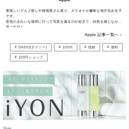
美味しいグルメ探しや雑貨屋さん巡り、カラオケが趣味な地方住み女子
です。
景色のきれいな場所に行って写真を撮るのが好きで、自然を感じながら
過ごす日々。
お出かけしながら100均に寄りますが、便利グッズを発見すると嬉しく
Apple 記事一覧へ
なります。
みんなが笑顔になれる情報を発信できたらと思っています。
DAISO(ダイソー)
100均
収納
便利
100円ショップ
Share