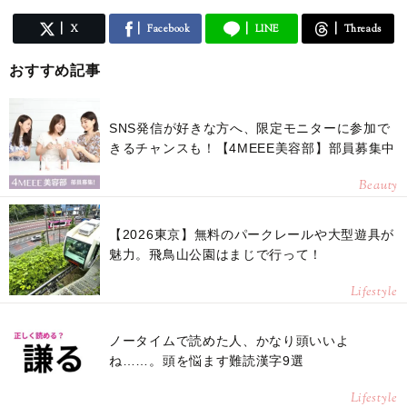
X
Facebook
LINE
Threads
おすすめ記事
SNS発信が好きな方へ、限定モニターに参加で
きるチャンスも！【4MEEE美容部】部員募集中
Beauty
【2026東京】無料のパークレールや大型遊具が
魅力。飛鳥山公園はまじで行って！
Lifestyle
ノータイムで読めた人、かなり頭いいよ
ね……。頭を悩ます難読漢字9選
Lifestyle