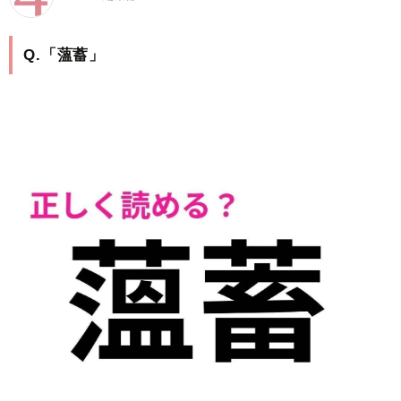
Q.「薀蓄」