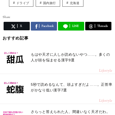
ドライブ
国内旅行
北海道
Share
X
Facebook
LINE
Threads
おすすめ記事
もはや天才に人しか読めないやつ……。多くの
人が頭を悩ませる漢字9選
Lifestyle
5秒で読めるなんて、頭よすぎだよ……。正答率
がかなり低い漢字7選
Lifestyle
さらっと答えられた人、間違いなく天才だわ。