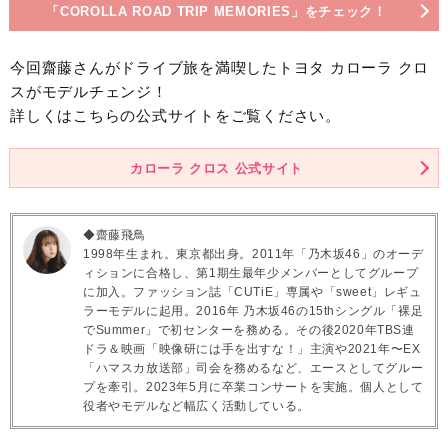
「COROLLA ROAD TRIP MEMORIES」をチェック！
今回齋藤さんがドライブ旅を満喫したトヨタ カローラ クロ
スがモデルチェンジ！
詳しくはこちらの公式サイトをご覧ください。
カローラ クロス 公式サイト
◆齋藤飛鳥
1998年生まれ。東京都出身。2011年「乃木坂46」のオーデ
ィションに合格し、第1期生最年少メンバーとしてグループ
に加入。ファッション誌「CUTiE」専属や「sweet」レギュ
ラーモデルに起用。2016年 乃木坂46の15thシングル「裸足
でSummer」で初センターを務める。その後2020年TBS連
ドラ＆映画「映像研には手を出すな！」主演や2021年〜EX
「ハマスカ放送部」司会を務めるなど、エースとしてグルー
プを牽引。2023年5月に卒業コンサートを実施。個人として
役者やモデルなど幅広く活動している。