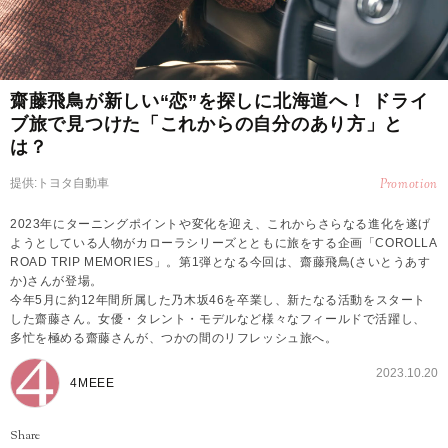
齋藤飛鳥が新しい“恋”を探しに北海道へ！ ドライ
ブ旅で見つけた「これからの自分のあり方」と
は？
提供:トヨタ自動車
Promotion
2023年にターニングポイントや変化を迎え、これからさらなる進化を遂げ
ようとしている人物がカローラシリーズとともに旅をする企画「COROLLA
ROAD TRIP MEMORIES」。第1弾となる今回は、齋藤飛鳥(さいとうあす
か)さんが登場。
今年5月に約12年間所属した乃木坂46を卒業し、新たなる活動をスタート
した齋藤さん。女優・タレント・モデルなど様々なフィールドで活躍し、
多忙を極める齋藤さんが、つかの間のリフレッシュ旅へ。
2023.10.20
4MEEE
Share