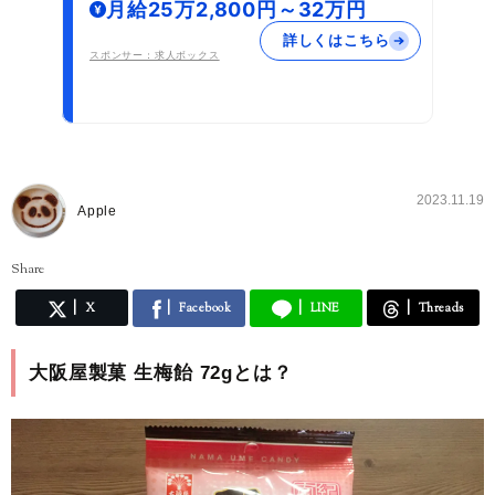
月給25万2,800円～32万円
詳しくはこちら
スポンサー：求人ボックス
2023.11.19
Apple
Share
X
Facebook
LINE
Threads
大阪屋製菓 生梅飴 72gとは？