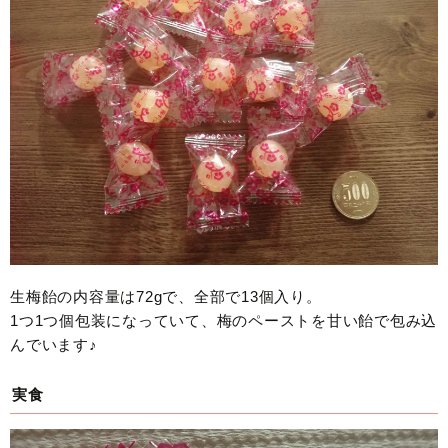
生梅飴の内容量は72gで、全部で13個入り。
1つ1つ個包装になっていて、梅のペーストを甘い飴で包み込
んでいます♪
実食