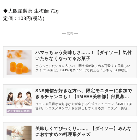
◆大阪屋製菓 生梅飴 72g
定価：108円(税込)
― 広告 ―
ハマっちゃう美味しさ……！【ダイソー】気付
いたらなくなってるお菓子
とろっとしたジュレ入りの、果汁感が楽しめる可愛くて美味しい
グミ ♡ 今回は、DAISO(ダイソー)で買える「カネカ JA和歌山温
州みかんグミラブレ乳酸菌入 40g」をご紹介します♪
SNS発信が好きな方へ、限定モニターに参加で
きるチャンスも！【4MEEE美容部】部員募集
中
コスメや美容が大好きな方が集まる公式コミュニティ『4MEEE美
容部』♡コスメサンプルをお試ししてくれる方、コスメ・美容情報
を一緒に発信してくれる方を募集しています！
美味しくてびっくり……。【ダイソー】みんな
におすすめの料理系グッズ