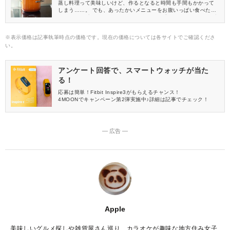
蒸し料理って美味しいけど、作るとなると時間も手間もかかって
しまう……。 でも、あったかいメニューをお腹いっぱい食べた
い！ そんな方のために、DAISO(ダイソー)「スチームバッグ 無地
M 7枚入り」をご紹介します♪
※表示価格は記事執筆時点の価格です。現在の価格については各サイトでご確認くださ
い。
アンケート回答で、スマートウォッチが当た
る！
応募は簡単！Fitbit Inspire3がもらえるチャンス！
4MOONでキャンペーン第2弾実施中♪詳細は記事でチェック！
― 広告 ―
Apple
美味しいグルメ探しや雑貨屋さん巡り、カラオケが趣味な地方住み女子