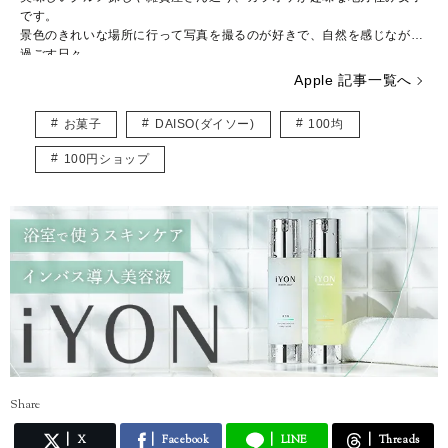
です。
景色のきれいな場所に行って写真を撮るのが好きで、自然を感じながら
過ごす日々。
お出かけしながら100均に寄りますが、便利グッズを発見すると嬉しく
Apple 記事一覧へ
なります。
みんなが笑顔になれる情報を発信できたらと思っています。
お菓子
DAISO(ダイソー)
100均
100円ショップ
Share
X
Facebook
LINE
Threads