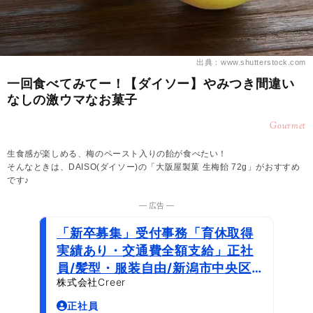
出典：www.shutterstock.com
一回食べてみてー！【ダイソー】やみつき間違い
なしの激ウマなお菓子
Gourmet
生食感が楽しめる、梅のペースト入りの飴が食べたい！
そんなときは、DAISO(ダイソー)の「大阪屋製菓 生梅飴 72g」がおすすめ
です♪
― 広告 ―
「新卒募集」受付事務「育休取得
実績あり・交通費全額支給」正社
員/髪型・服装自由/新潟市中央区鐙
株式会社Creer
西2丁目
正社員